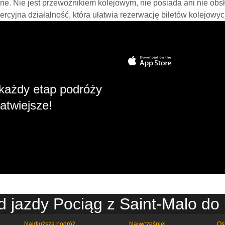
line. Nie jest przewoźnikiem kolejowym, nie posiada ani nie obs
mercyjna działalność, która ułatwia rezerwację biletów kolejowyc
każdy etap podróży
atwiejsze!
d jazdy Pociąg z Saint-Malo do
Najdłuższa podróż
Najwcześniej
Os