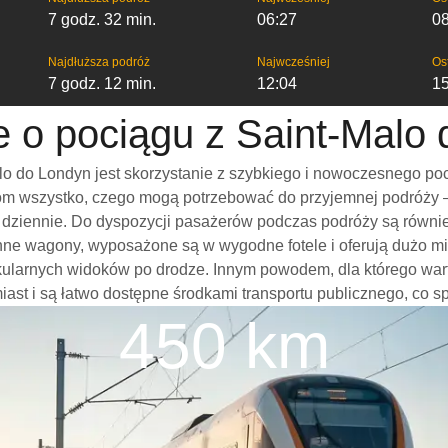
7 godz. 32 min.
06:27
0
Najdłuższa podróż
Najwcześniej
Os
7 godz. 12 min.
12:04
1
e o pociągu z Saint-Malo
o do Londyn jest skorzystanie z szybkiego i nowoczesnego poc
m wszystko, czego mogą potrzebować do przyjemnej podróży – w
mi dziennie. Do dyspozycji pasażerów podczas podróży są równi
onne wagony, wyposażone są w wygodne fotele i oferują dużo mi
kularnych widoków po drodze. Innym powodem, dla którego war
miast i są łatwo dostępne środkami transportu publicznego, co s
450 km