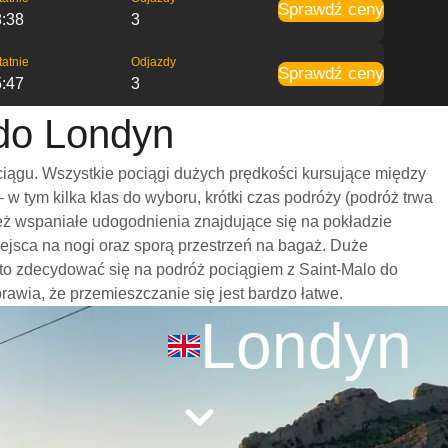
Sprawdź ceny
8:38
3
tatnie
Odjazdy
Sprawdź ceny
5:47
3
 do Londyn
iągu. Wszystkie pociągi dużych prędkości kursujące między
 tym kilka klas do wyboru, krótki czas podróży (podróż trwa
eż wspaniałe udogodnienia znajdujące się na pokładzie
ejsca na nogi oraz sporą przestrzeń na bagaż. Duże
to zdecydować się na podróż pociągiem z Saint-Malo do
prawia, że przemieszczanie się jest bardzo łatwe.
Londyn