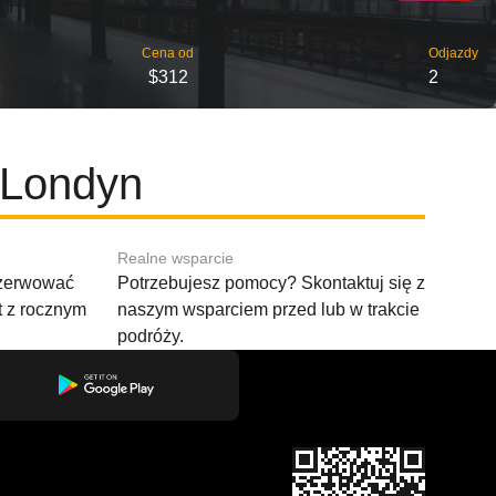
Cena od
Odjazdy
$312
2
 Londyn
Realne wsparcie
ezerwować
Potrzebujesz pomocy? Skontaktuj się z
t z rocznym
naszym wsparciem przed lub w trakcie
podróży.