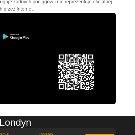
ługuje żadnych pociągów i nie reprezentuje oficjalnej
h przez Internet.
 Londyn
tatnie
Odjazdy