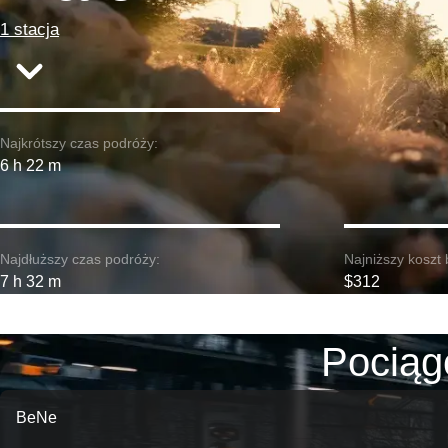
1 stacja
Najkrótszy czas podróży:
6 h 22 m
Najdłuższy czas podróży:
Najniższy koszt 
7 h 32 m
$312
Pociąg
BeNe