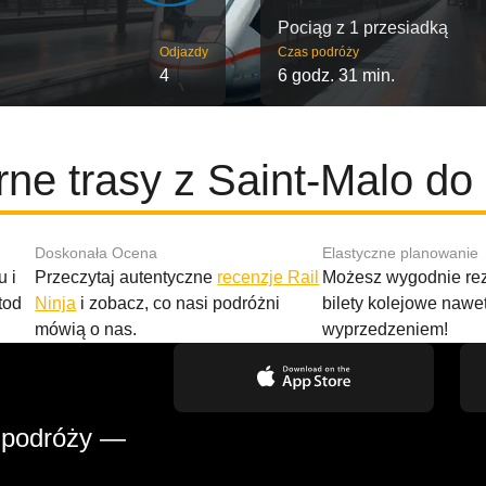
Pociąg z 1 przesiadką
Odjazdy
Czas podróży
4
6 godz. 31 min.
rne trasy z Saint-Malo do
Doskonała Ocena
Elastyczne planowanie
 i
Przeczytaj autentyczne
recenzje Rail
Możesz wygodnie r
tod
Ninja
i zobacz, co nasi podróżni
bilety kolejowe nawe
mówią o nas.
wyprzedzeniem!
 podróży —