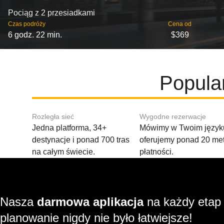
Pociąg z 2 przesiadkami
Czas podróży
Cena od
6 godz. 22 min.
$369
Popula
Rozległa sieć
Wygodne rezerwacje
Jedna platforma, 34+
Mówimy w Twoim języku
destynacje i ponad 700 tras
oferujemy ponad 20 me
na całym świecie.
płatności.
Nasza
darmowa aplikacja
na każdy etap
planowanie nigdy nie było łatwiejsze!