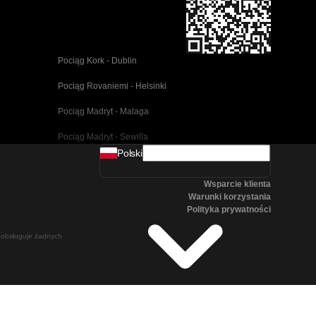
Pociąg Kork - Dublin
Pociąg Rovaniemi - Helsinki
Pociąg Madryt - Malaga
Pociąg Madryt - Sewilla
Polski
Pociąg Barcelona - Malaga
Wsparcie klienta
Pociąg Pusan - Cheonan(Asan)
Warunki korzystania
Polityka prywatności
Pociąg Wiedeń - Salzburg
ie obsługuje żadnych
Pociąg Seul - Pusan
Pociąg Göteborg - Stockholm
Pociąg Salzburg - Wiedeń
Pociąg Canberra - Sydney