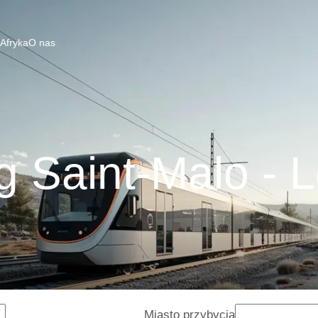
 Afryka
O nas
g Saint-Malo - 
Miasto przybycia