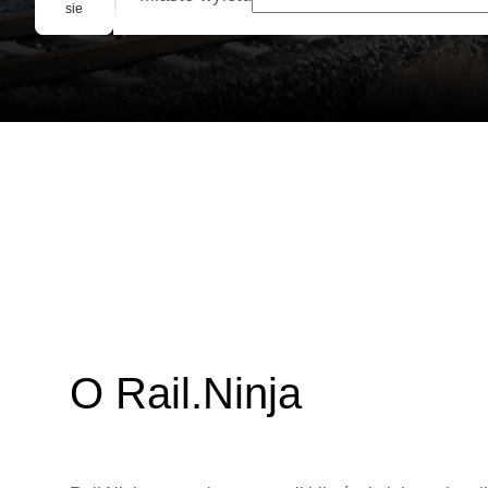
Rezerwacja grupowa
sie
O Rail.Ninja