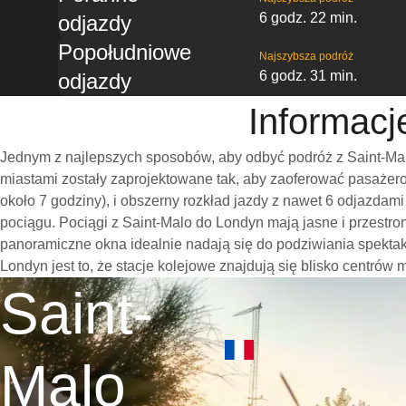
6 godz. 22 min.
odjazdy
Popołudniowe
Najszybsza podróż
6 godz. 31 min.
odjazdy
Informacj
Jednym z najlepszych sposobów, aby odbyć podróż z Saint-Mal
miastami zostały zaprojektowane tak, aby zaoferować pasażero
około 7 godziny), i obszerny rozkład jazdy z nawet 6 odjazda
pociągu. Pociągi z Saint-Malo do Londyn mają jasne i przestr
panoramiczne okna idealnie nadają się do podziwiania spekta
Londyn jest to, że stacje kolejowe znajdują się blisko centrów 
Saint-
Malo