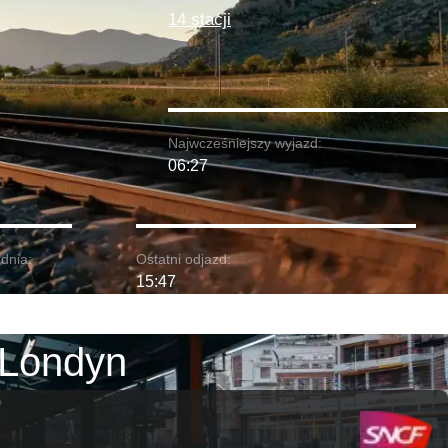
14 stacji
Najwcześniejszy wyjazd:
06:27
dnia:
Ostatni odjazd:
15:47
 Londyn