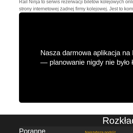
Rail Ninja to serwis rezerwacji biletów kolejowych on
strony internetowej żadnej firmy kolejowej. Jest to ko
Nasza darmowa aplikacja na 
— planowanie nigdy nie było ł
Rozkła
Poranne
Najszybsza podróż