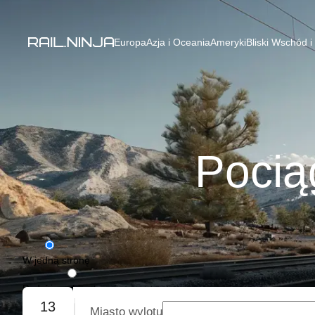
Europa
Azja i Oceania
Ameryki
Bliski Wschód i
Pocią
W jedną stronę
Podróż w obie strony
13
Miasto wylotu