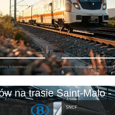
biletu kolejowego:
Średnia liczba odjazdów w ciągu 
6
ów na trasie Saint-Malo -
SNCF