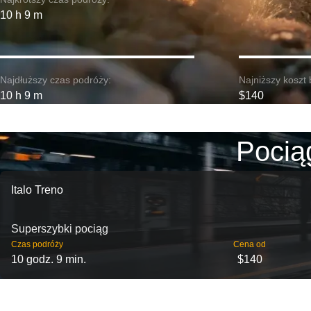
10 h 9 m
Najdłuższy czas podróży:
Najniższy koszt 
10 h 9 m
$140
Pocią
Italo Treno
Superszybki pociąg
Czas podróży
Cena od
10 godz. 9 min.
$140