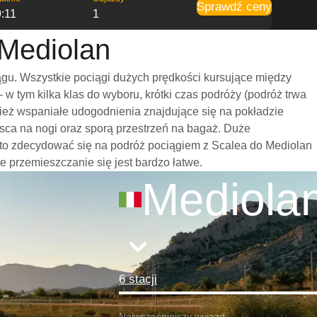
Sprawdź ceny
:11
1
 Mediolan
gu. Wszystkie pociągi dużych prędkości kursujące między
 tym kilka klas do wyboru, krótki czas podróży (podróż trwa
nież wspaniałe udogodnienia znajdujące się na pokładzie
sca na nogi oraz sporą przestrzeń na bagaż. Duże
rto zdecydować się na podróż pociągiem z Scalea do Mediolan
że przemieszczanie się jest bardzo łatwe.
Mediola
6 stacji
Najwcześniejszy wyjazd: