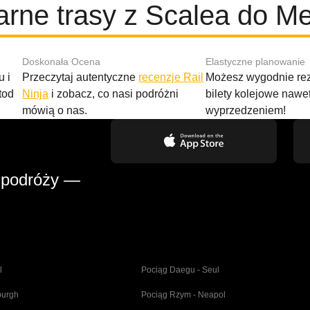
arne trasy z Scalea do Me
Doskonała Ocena
Elastyczne planowanie
 i
Przeczytaj autentyczne
recenzje Rail
Możesz wygodnie r
tod
Ninja
i zobacz, co nasi podróżni
bilety kolejowe nawe
mówią o nas.
wyprzedzeniem!
 podróży —
l
Pociąg Daegu - Seul
burgh
Pociąg Rzym - Neapol