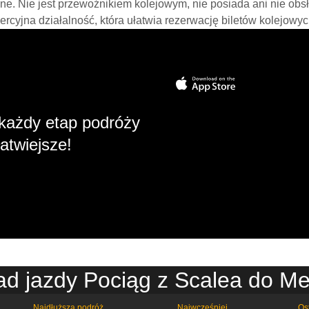
line. Nie jest przewoźnikiem kolejowym, nie posiada ani nie obs
mercyjna działalność, która ułatwia rezerwację biletów kolejowyc
każdy etap podróży
atwiejsze!
ad jazdy Pociąg z Scalea do Me
Najdłuższa podróż
Najwcześniej
Os