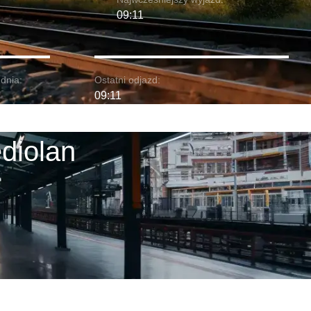
09:11
dnia:
Ostatni odjazd:
09:11
diolan