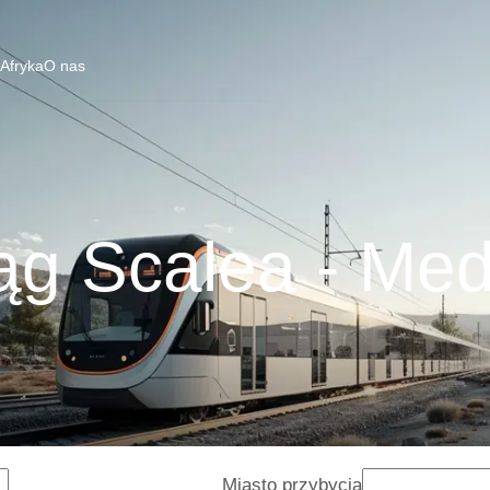
 Afryka
O nas
ąg Scalea - Med
Miasto przybycia