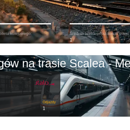
biletu kolejowego:
Średnia liczba odjazdów w ciągu 
1
gów na trasie Scalea - Me
Odjazdy
1