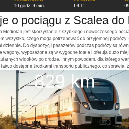
10 godz. 9 min.
09:11
09
je o pociągu z Scalea do
 Mediolan jest skorzystanie z szybkiego i nowoczesnego pocią
m wszystko, czego mogą potrzebować do przyjemnej podróży – w
ami dziennie. Do dyspozycji pasażerów podczas podróży są rów
ne wagony, wyposażone są w wygodne fotele i oferują dużo miej
akularnych widoków po drodze. Innym powodem, dla którego wa
 są łatwo dostępne środkami transportu publicznego, co sprawia, 
829 km