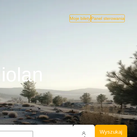
Moje bilety
Panel sterowania
iolan
Wyszukaj