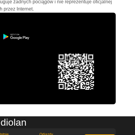
ługuje żadnych pociągów i nie reprezentuje oficjalnej
h przez Internet.
diolan
tatnie
Odjazdy