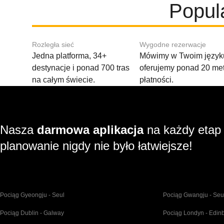
Popul
Rozległa sieć
Wygodne rezerwacje
Jedna platforma, 34+
Mówimy w Twoim języku
destynacje i ponad 700 tras
oferujemy ponad 20 me
na całym świecie.
płatności.
Nasza
darmowa aplikacja
na każdy etap
planowanie nigdy nie było łatwiejsze!
Pociąg Gyeongju - Seul
Pociąg Gwangju - Seu
Pociąg Dublin - Galway
Pociąg Londyn - Edin