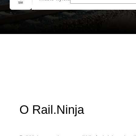
Rezerwacja grupowa
sie
O Rail.Ninja