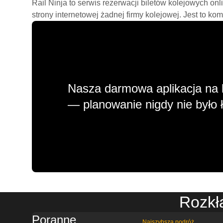
Rail Ninja to serwis rezerwacji biletów kolejowych on
strony internetowej żadnej firmy kolejowej. Jest to ko
Nasza darmowa aplikacja na 
— planowanie nigdy nie było ł
Rozkł
Poranne
Najszybsza podróż