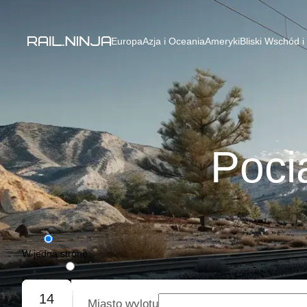
Europa
Azja i Oceania
Ameryki
Bliski Wschód i
Poci
W jedną stronę
Podróż w obie strony
14
Miasto wylotu