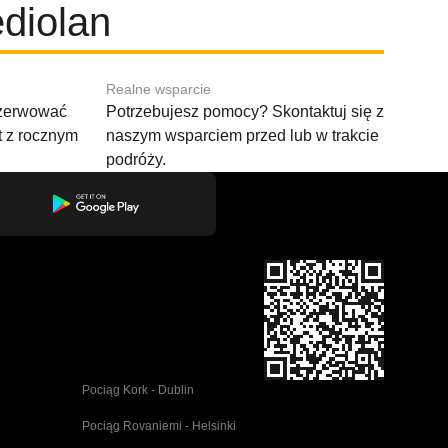
diolan
Realne wsparcie
ezerwować
Potrzebujesz pomocy? Skontaktuj się z
t z rocznym
naszym wsparciem przed lub w trakcie
podróży.
Pociąg Kork - Dublin
Pociąg Rovaniemi - Helsinki