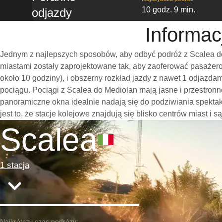
10 godz. 9 min.
odjazdy
Informac
Jednym z najlepszych sposobów, aby odbyć podróż z Scalea do
miastami zostały zaprojektowane tak, aby zaoferować pasażero
około 10 godziny), i obszerny rozkład jazdy z nawet 1 odjazd
pociągu. Pociągi z Scalea do Mediolan mają jasne i przestron
panoramiczne okna idealnie nadają się do podziwiania spekt
jest to, że stacje kolejowe znajdują się blisko centrów miast i
Scalea
1 stacja
Najkrótszy czas podróży: