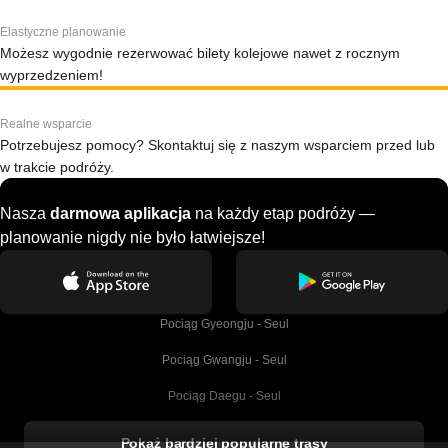
Elastyczne planowanie
Możesz wygodnie rezerwować bilety kolejowe nawet z rocznym
wyprzedzeniem!
Realne wsparcie
Potrzebujesz pomocy? Skontaktuj się z naszym wsparciem przed lub
w trakcie podróży.
Nasza
darmowa aplikacja
na każdy etap podróży —
planowanie nigdy nie było łatwiejsze!
Pociąg Gyeongju - Seul
Pociąg Gwangju - Seul
Pociąg Daegu - Seul
Pociąg Kork - Dublin
Pokaż bardziej popularne trasy