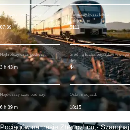
Najwcześniejszy wyjazd:
Najniższy koszt biletu
kolejowego:
07:39
$111
Najkrótszy czas podróży:
Średnia liczba odjazdów w ciągu
dnia:
3 h 43 m
44
Najdłuższy czas podróży:
Ostatni odjazd:
6 h 39 m
18:15
Pociągów na trasie Zhengzhou - Szanghaj