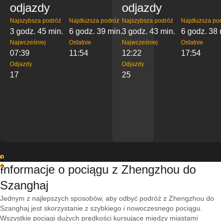
odjazdy
odjazdy
Najszybsza podróż
Najdłuższa podróż
Najszybsza podróż
Najdłuższa po
3 godz. 45 min.
6 godz. 39 min.
3 godz. 43 min.
6 godz. 38 
Najwcześniej
Ostatnie
Najwcześniej
Ostatnie
07:39
11:54
12:22
17:54
Odjazdy
Odjazdy
17
25
1
Informacje o pociągu z Zhengzhou do
2
Szanghaj
Jednym z najlepszych sposobów, aby odbyć podróż z Zhengzhou do
Szanghaj jest skorzystanie z szybkiego i nowoczesnego pociągu.
Wszystkie pociągi dużych prędkości kursujące między miastami