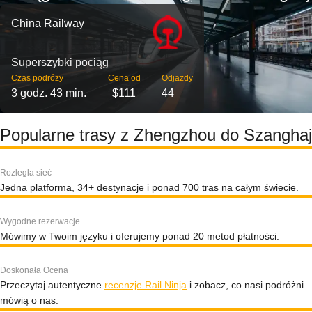
China Railway
Superszybki pociąg
Czas podróży
Cena od
Odjazdy
3 godz. 43 min.
$111
44
Popularne trasy z Zhengzhou do Szanghaj
Rozległa sieć
Jedna platforma, 34+ destynacje i ponad 700 tras na całym świecie.
Wygodne rezerwacje
Mówimy w Twoim języku i oferujemy ponad 20 metod płatności.
Doskonała Ocena
Przeczytaj autentyczne
recenzje Rail Ninja
i zobacz, co nasi podróżni
mówią o nas.