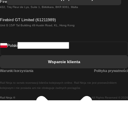
Firebird GT Limited (OC 1451)
Pociąg Dublin - Galway
432, Triq Fleur de Lys, Suite 1, Birkirkara, BKR 9061, Malta
Pociąg Londyn - Edinburgh
Firebird GT Limited (61211989)
Unit G 15/F Tal Building 49 Austin Road, KL, Hong Kong
Pociąg Rzym - Neapol
Pociąg Rovaniemi - Helsinki
Polski
Pociąg Lizbona - Lagos
Pociąg Lizbona - Porto
Wsparcie klienta
Pociąg Lizbona - Coimbra
Warunki korzystania
Polityka prywatności
Pociąg Madryt - Malaga
Rail Ninja to serwis rezerwacji biletów kolejowych online. Rail Ninja nie jest przewoźnikiem
Pociąg Madryt - Lizbona
kolejowym i nie posiada ani nie obsługuje żadnych pociągów.
Rail Ninja ®
All Rights Reserved © 2026
Pociąg Madryt - Barcelona
Pociąg Madryt - Alicante
Pociąg Madryt - Sewilla