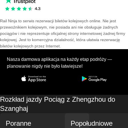
Rail Ninja to serwis rezerwacji biletów kolejowych online. Nie jest
przewoźnikiem kolejowym, nie posiada ani nie obsługuje żadnych
pociągów i nie reprezentuje oficjalnej strony internetowej żadnej firmy
kolejowej. Jest to komercyjna działalność, która ułatwia rezerwację
biletów kolejowych przez Internet.
Nasza darmowa aplikacja na każdy etap podróży —
planowanie nigdy nie było łatwiejsze!
Rozkład jazdy Pociąg z Zhengzhou do
Szanghaj
Poranne
Popołudniowe