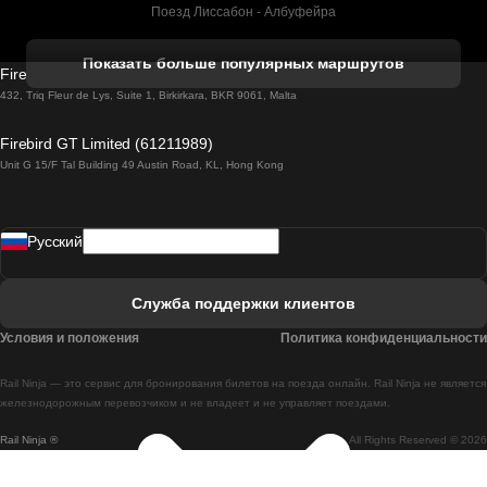
Поезд Лиссабон - Албуфейра
Поезд Албуфейра - Лиссабон
Показать больше популярных маршрутов
Firebird GT Limited (OC 1451)
Поезд Лиссабон - Лагос
432, Triq Fleur de Lys, Suite 1, Birkirkara, BKR 9061, Malta
Поезд Лагос - Лиссабон
Firebird GT Limited (61211989)
Unit G 15/F Tal Building 49 Austin Road, KL, Hong Kong
Поезд Лиссабон - Мадрид
Поезд Мадрид - Лиссабон
Pусский
Поезд Лиссабон - Фару
Поезд Фару - Лиссабон
Служба поддержки клиентов
Поезд Лиссабон - Коимбра
Условия и положения
Политика конфиденциальности
Поезд Коимбра - Лиссабон
Rail Ninja — это сервис для бронирования билетов на поезда онлайн. Rail Ninja не является
Поезд Лиссабон - Брага
железнодорожным перевозчиком и не владеет и не управляет поездами.
Rail Ninja ®
All Rights Reserved © 2026
Поезд Брага - Лиссабон
Поезд Порту - Коимбра