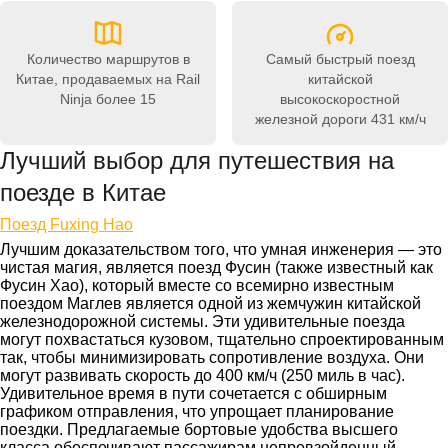
Количество маршрутов в
Самый быстрый поезд
Китае, продаваемых на Rail
китайской
Ninja
более 15
высокоскоростной
железной дороги
431 км/ч
Лучший выбор для путешествия на
поезде в Китае
Поезд Fuxing Hao
Лучшим доказательством того, что умная инженерия — это
чистая магия, является поезд Фусин (также известный как
Фусин Хао), который вместе со всемирно известным
поездом Маглев является одной из жемчужин китайской
железнодорожной системы. Эти удивительные поезда
могут похвастаться кузовом, тщательно спроектированным
так, чтобы минимизировать сопротивление воздуха. Они
могут развивать скорость до 400 км/ч (250 миль в час).
Удивительное время в пути сочетается с обширным
графиком отправления, что упрощает планирование
поездки. Предлагаемые бортовые удобства высшего
класса обеспечивают пассажирам непревзойденный