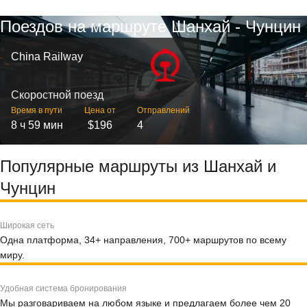
Поездов на маршруте Шанхай - Чунцин
China Railway
Скоростной поезд
Время в пути
Цена от
Отправлений
8 ч 59 мин
$196
4
Популярные маршруты из Шанхай и
Чунцин
Широкая сеть
Одна платформа, 34+ направления, 700+ маршрутов по всему
миру.
Удобная система бронирования
Мы разговариваем на любом языке и предлагаем более чем 20