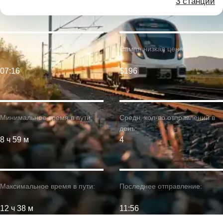
3 станции
Первое отправление:
Самая низкая цена:
07:16
$196
Минимальное время в пути:
Средн. кол-во отправлений в
день:
8 ч 59 м
4
Максимальное время в пути:
Последнее отправление:
12 ч 38 м
11:56