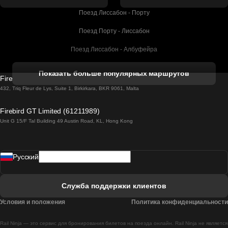
Поезд Лиссабон - Порту
Поезд Порту - Лиссабон
Поезд Лиссабон - Албуфейра
Поезд Албуфейра - Лиссабон
Показать больше популярных маршрутов
Firebird GT Limited (OC 1451)
Поезд Лиссабон - Лагос
432, Triq Fleur de Lys, Suite 1, Birkirkara, BKR 9061, Malta
Поезд Лагос - Лиссабон
Firebird GT Limited (61211989)
Unit G 15/F Tal Building 49 Austin Road, KL, Hong Kong
Поезд Лиссабон - Мадрид
Поезд Мадрид - Лиссабон
Pусский
Поезд Лиссабон - Фару
Поезд Фару - Лиссабон
Служба поддержки клиентов
Поезд Лиссабон - Коимбра
Условия и положения
Политика конфиденциальности
Поезд Коимбра - Лиссабон
Rail Ninja — это сервис для бронирования билетов на поезда онлайн. Rail Ninja не является