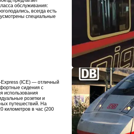
поезд предлагает
класса обслуживания:
оголодались, всегда есть
едусмотрены специальные
-Express (ICE) — отличный
мфортные сидения с
ля использования
идуальные розетки и
тных путешествий. На
0 километров в час (200