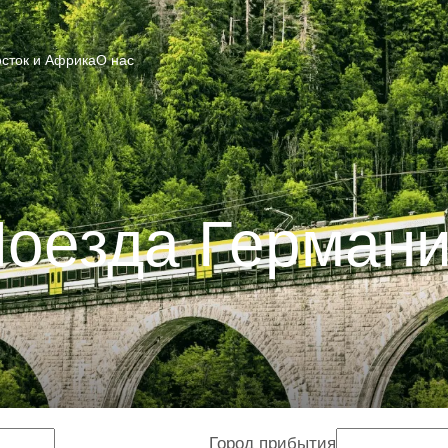
сток и Африка
О нас
оезда Герман
Город прибытия