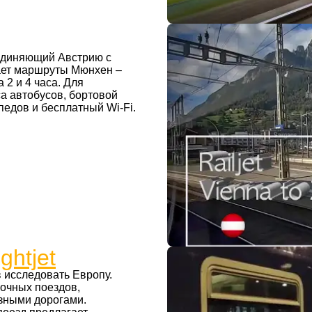
оединяющий Австрию с
вает маршруты Мюнхен –
 2 и 4 часа. Для
а автобусов, бортовой
педов и бесплатный Wi-Fi.
htjet
 исследовать Европу.
ночных поездов,
зными дорогами.