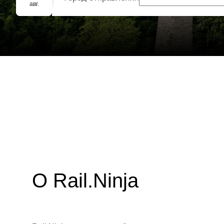
Групповое бронирование
авг.
О Rail.Ninja