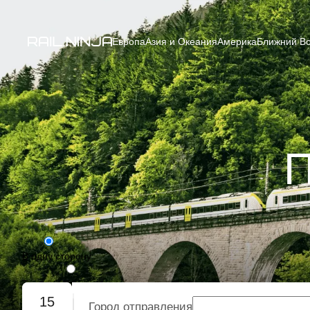
Европа
Азия и Океания
Америка
Ближний Во
П
В одну сторону
Туда-обратно
15
Город отправления