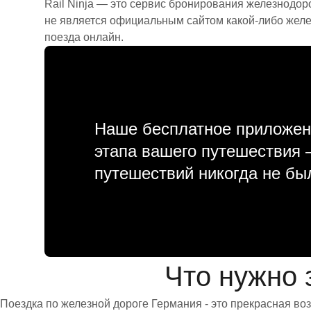
Rail Ninja — это сервис бронирования железнодор
не является официальным сайтом какой-либо желе
поезда онлайн.
Наше бесплатное приложен
этапа вашего путешествия
путешествий никогда не бы
Что нужно 
Поездка по железной дороге Германия - это прекрасная во
центре столицы. До него легко добраться на общественно