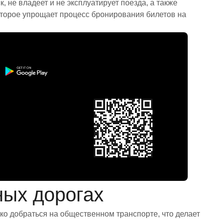
 не владеет и не эксплуатирует поезда, а также
торое упрощает процесс бронирования билетов на
ных дорогах