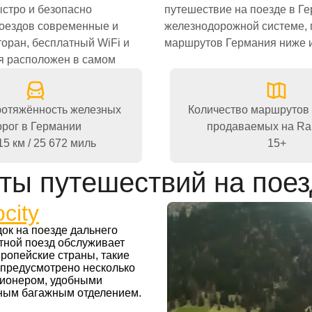
ыстро и безопасно
учше разобраться в
поездов современные и
ных железнодорожных
оран, бесплатный WiFi и
маршрутов Германия ниже и
я расположен в самом
отяжённость железных
Количество маршрутов 
орог в Германии
продаваемых на Rai
15 км / 25 672 миль
15+
ты путешествий на поез
city
ок на поезде дальнего
тной поезд обслуживает
опейские страны, такие
а предусмотрено несколько
ционером, удобными
ьным багажным отделением.