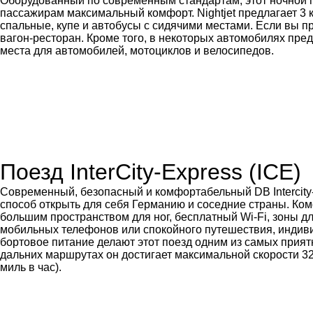
Оборудованный по современным стандартам, этот ночной 
пассажирам максимальный комфорт. Nightjet предлагает 3 
спальные, купе и автобусы с сидячими местами. Если вы пр
вагон-ресторан. Кроме того, в некоторых автомобилях пр
места для автомобилей, мотоциклов и велосипедов.
Поезд InterCity-Express (ICE)
Современный, безопасный и комфортабельный DB Intercity
способ открыть для себя Германию и соседние страны. Ко
большим пространством для ног, бесплатный Wi-Fi, зоны д
мобильных телефонов или спокойного путешествия, индив
бортовое питание делают этот поезд одним из самых прия
дальних маршрутах он достигает максимальной скорости 32
миль в час).