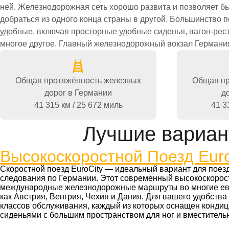
ней. Железнодорожная сеть хорошо развита и позволяет б
путешествие на поезде в Германия еще более удобным. Чтобы л
добраться из одного конца страны в другой. Большинство 
железнодорожной системе, посмотрите карту популяр
удобные, включая просторные удобные сиденья, вагон-рест
многое другое. Главный железнодорожный вокзал Германи
Общая протяжённость железных
Общая пр
дорог в Германии
д
41 315 км / 25 672 миль
41 3
Лучшие вариан
Высокоскоростной Поезд Euro
Скоростной поезд EuroCity — идеальный вариант для поезд
следования по Германии. Этот современный высокоскорос
международные железнодорожные маршруты во многие евр
как Австрия, Венгрия, Чехия и Дания. Для вашего удобств
классов обслуживания, каждый из которых оснащен конди
сиденьями с большим пространством для ног и вместител