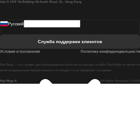
Unit G 15/F Tal Building 49 Austin Road, KL, Hong Kong
Поезд Лиссабон - Мадрид
Поезд Мадрид - Лиссабон
Pусский
Поезд Лиссабон - Фару
Поезд Фару - Лиссабон
Служба поддержки клиентов
Поезд Лиссабон - Коимбра
Условия и положения
Политика конфиденциальности
Поезд Коимбра - Лиссабон
Rail Ninja — это сервис для бронирования билетов на поезда онлайн. Rail Ninja не является
Поезд Лиссабон - Брага
железнодорожным перевозчиком и не владеет и не управляет поездами.
Rail Ninja ®
All Rights Reserved © 2026
Поезд Брага - Лиссабон
Поезд Порту - Коимбра
Поезд Коимбра - Порту
Поезд Барселона - Мадрид
Поезд Мадрид - Барселона
Поезд Барселона - Валенсия