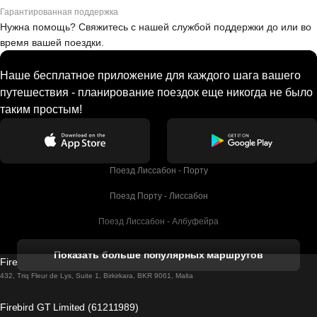
Гарантированная поддержка
Нужна помощь? Свяжитесь с нашей службой поддержки до или во
время вашей поездки.
Наше бесплатное приложение для каждого шага вашего
путешествия - планирование поездок еще никогда не было
таким простым!
Поезд Лиссабон - Порту
Поезд Порту - Лиссабон
Поезд Лиссабон - Албуфейра
Поезд Албуфейра - Лиссабон
Показать больше популярных маршрутов
Firebird GT Limited (OC 1451)
Поезд Лиссабон - Лагос
432, Triq Fleur de Lys, Suite 1, Birkirkara, BKR 9061, Malta
Поезд Лагос - Лиссабон
Firebird GT Limited (61211989)