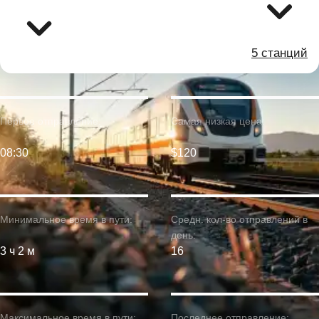
5 станций
Первое отправление:
Самая низкая цена:
08:30
$120
Минимальное время в пути:
Средн. кол-во отправлений в
день:
3 ч 2 м
16
Максимальное время в пути:
Последнее отправление: