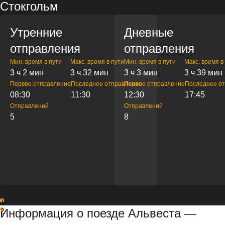
Стокгольм
Утренние
Дневные
отправления
отправления
Мин. время в пути
Макс. время в пути
Мин. время в пути
Макс. время в
3 ч 2 мин
3 ч 32 мин
3 ч 3 мин
3 ч 39 мин
Первое отправление
Последнее отправление
Первое отправление
Последнее о
08:30
11:30
12:30
17:45
Отправлений
Отправлений
5
8
1
Информация о поезде Альвеста —
2