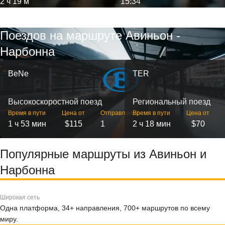
2 ч 19 м
15:34
Поездов на маршруте Авиньон -
Нарбонна
BeNe
TER
Высокоскоростной поезд
Региональный поезд
Время в пути
Цена от
Отправлений
Время в пути
Цена от
1 ч 53 мин
$115
1
2 ч 18 мин
$70
Популярные маршруты из Авиньон и
Нарбонна
Широкая сеть
Одна платформа, 34+ направления, 700+ маршрутов по всему
миру.