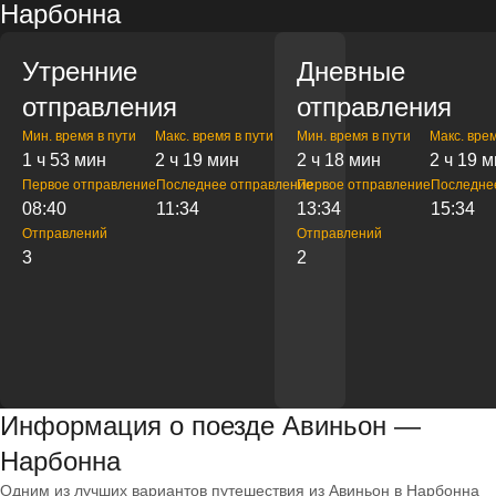
Нарбонна
Утренние
Дневные
отправления
отправления
Мин. время в пути
Макс. время в пути
Мин. время в пути
Макс. врем
1 ч 53 мин
2 ч 19 мин
2 ч 18 мин
2 ч 19 
Первое отправление
Последнее отправление
Первое отправление
Последне
08:40
11:34
13:34
15:34
Отправлений
Отправлений
3
2
Информация о поезде Авиньон —
Нарбонна
Одним из лучших вариантов путешествия из Авиньон в Нарбонна