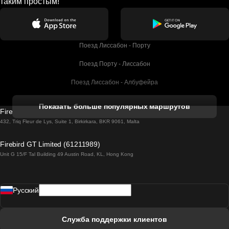
таким простым!
Поезд Лиссабон - Порту
Поезд Порту - Лиссабон
Поезд Лиссабон - Албуфейра
Поезд Албуфейра - Лиссабон
Показать больше популярных маршрутов
Firebird GT Limited (OC 1451)
Поезд Лиссабон - Лагос
432, Triq Fleur de Lys, Suite 1, Birkirkara, BKR 9061, Malta
Поезд Лагос - Лиссабон
Firebird GT Limited (61211989)
Unit G 15/F Tal Building 49 Austin Road, KL, Hong Kong
Поезд Лиссабон - Мадрид
Поезд Мадрид - Лиссабон
Pусский
Поезд Лиссабон - Фару
Поезд Фару - Лиссабон
Служба поддержки клиентов