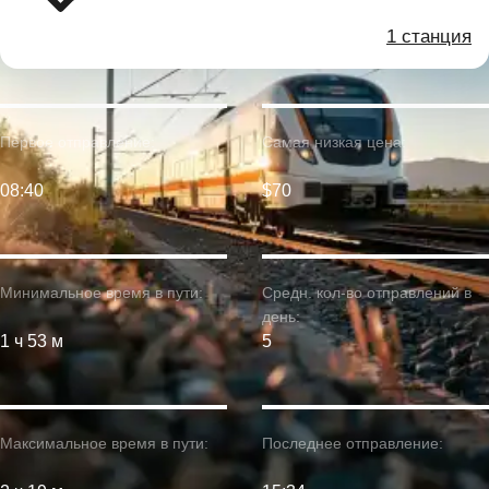
1 станция
Первое отправление:
Самая низкая цена:
08:40
$70
Минимальное время в пути:
Средн. кол-во отправлений в
день:
1 ч 53 м
5
Максимальное время в пути:
Последнее отправление: