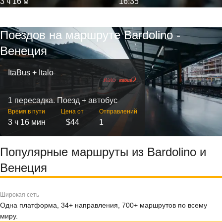
3 ч 16 м
16:35
Поездов на маршруте Bardolino -
Венеция
ItaBus + Italo
1 пересадка. Поезд + автобус
Время в пути
Цена от
Отправлений
3 ч 16 мин
$44
1
Популярные маршруты из Bardolino и
Венеция
Широкая сеть
Одна платформа, 34+ направления, 700+ маршрутов по всему
миру.