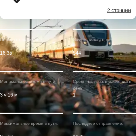
2 станции
Первое отправление:
Самая низкая цена:
16:35
$44
Минимальное время в пути:
Средн. кол-во отправлений в
день:
3 ч 16 м
1
Максимальное время в пути:
Последнее отправление: