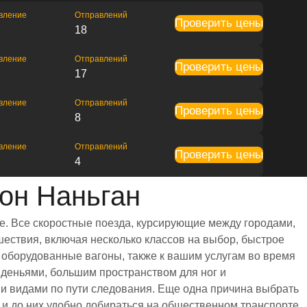
вление
Отправлений
Проверить цены
18
вление
Отправлений
Проверить цены
17
вление
Отправлений
Проверить цены
8
вление
Отправлений
Проверить цены
4
он Наньган
е. Все скоростные поезда, курсирующие между городами,
ествия, включая несколько классов на выбор, быстрое
 оборудованные вагоны, также к вашим услугам во время
иденьями, большим пространством для ног и
 видами по пути следования. Еще одна причина выбрать
 и до них удобно добираться на общественном транспорте,