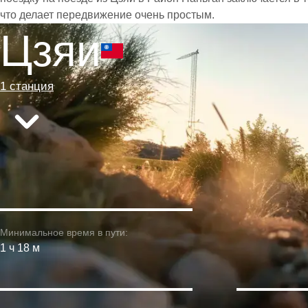
что делает передвижение очень простым.
Цзяи
1 станция
Минимальное время в пути:
1 ч 18 м