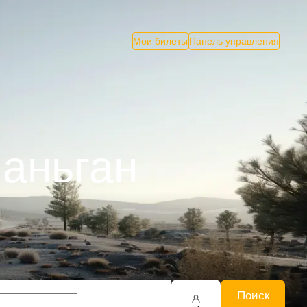
Мои билеты
Панель управления
Наньган
Поиск