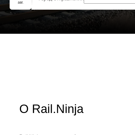
Групповое бронирование
авг.
О Rail.Ninja