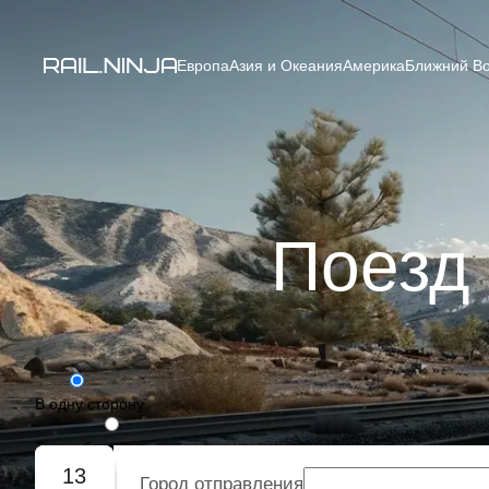
Европа
Азия и Океания
Америка
Ближний Во
Поезд 
В одну сторону
Туда-обратно
13
Город отправления