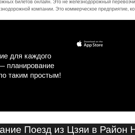
ожных билетов онлайн. Это не железнодорожный перевозчик,
знодорожной компании. Это коммерческое предприятие, ко
ие для каждого
 — планирование
ло таким простым!
ание Поезд из Цзяи в Район 