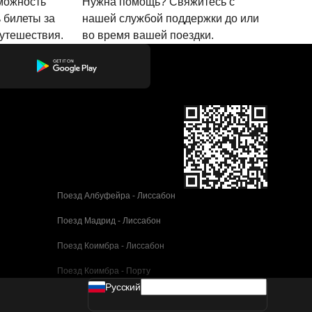
зможность
Нужна помощь? Свяжитесь с
 билеты за
нашей службой поддержки до или
путешествия.
во время вашей поездки.
Поезд Албуфейра - Лиссабон
Поезд Мадрид - Лиссабон
Поезд Коимбра - Лиссабон
Поезд Коимбра - Порту
Pусский
Поезд Валенсия - Барселона