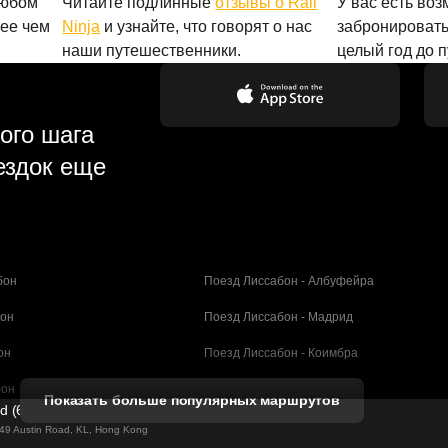
любом
Читайте подлинные
отзывы о Rail
У вас есть во
лее чем
Ninja
и узнайте, что говорят о нас
забронировать
наши путешественники.
целый год до 
ого шага
ездок еще
бон
Поезд Лиссабон - Албуфейра
бон
Поезд Лиссабон - Мадрид
он
Поезд Лиссабон - Коимбра
бон
Поезд Порту - Коимбра
Показать больше популярных маршрутов
ed (61211989)
селона
Поезд Барселона - Валенсия
g 49 Austin Road, KL, Hong Kong