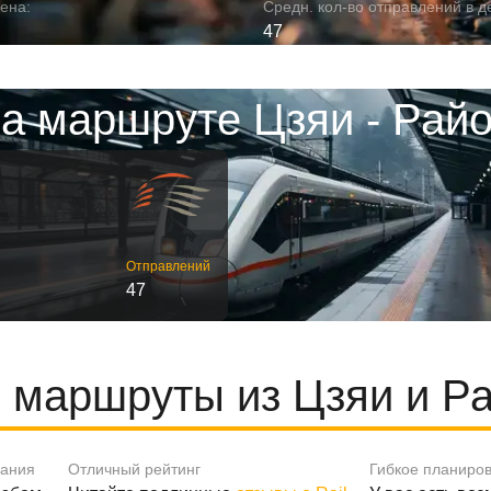
ена:
Средн. кол-во отправлений в д
47
а маршруте Цзяи - Рай
Отправлений
47
 маршруты из Цзяи и Ра
вания
Отличный рейтинг
Гибкое планиро