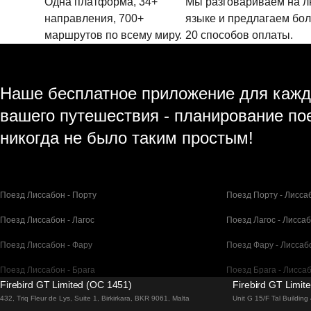
Одна платформа, 34+
Мы разговариваем на 
направления, 700+
языке и предлагаем бо
маршрутов по всему миру.
20 способов оплаты.
Наше бесплатное приложение для кажд
вашего путешествия - планирование по
никогда не было таким простым!
Поезд Лиссабон - Порту
Поезд Порту - Лисса
Поезд Лиссабон - Лагос
Поезд Лагос - Лисса
Поезд Лиссабон - Фару
Поезд Фару - Лиссаб
Поезд Лиссабон - Брага
Поезд Брага - Лисса
Firebird GT Limited (OC 1451)
Firebird GT Limit
Поезд Барселона - Мадрид
Поезд Мадрид - Бар
432, Triq Fleur de Lys, Suite 1, Birkirkara, BKR 9061, Malta
Unit G 15/F Tal Buildin