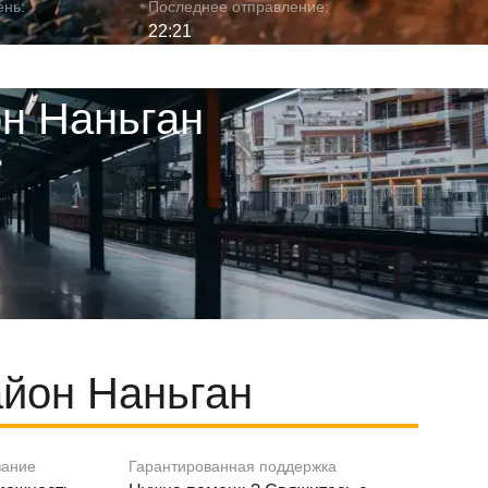
ень:
Последнее отправление:
22:21
он Наньган
йон Наньган
вание
Гарантированная поддержка