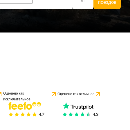
×
1
поездов
Оценено как
Оценено как отличное
исключительное