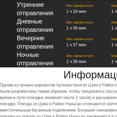
Утренние
Мин. время в пути
Мак
1 ч 18 мин
1 
отправления
Дневные
Мин. время в пути
Мак
1 ч 36 мин
1 
отправления
Вечерние
Мин. время в пути
Мак
1 ч 37 мин
1 
отправления
Ночные
Мин. время в пути
Мак
1 ч 38 мин
1 
отправления
Информаци
Одним из лучших вариантов путешествия из Цзяи в Район 
были разработаны таким образом, чтобы предложить пассаж
время в пути (поездка занимает около 2 часов) и расшир
поездки. Поезда из Цзяи в Район Наньган отличаются све
вместительным багажным отделением. Большие панорамны
поездку на поезде из Цзяи в Район Наньган заключается в 