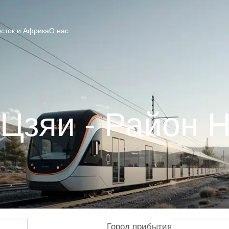
сток и Африка
О нас
Цзяи - Район 
Город прибытия