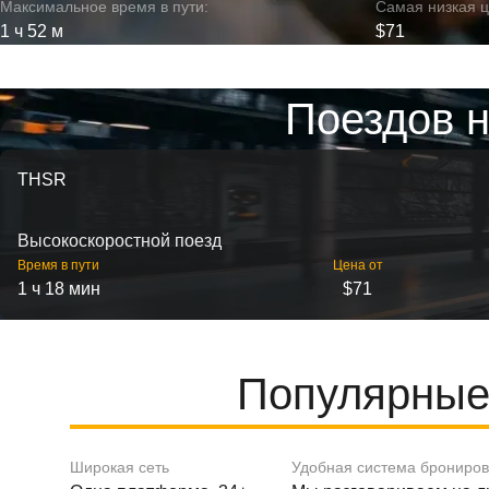
Максимальное время в пути:
Самая низкая ц
1 ч 52 м
$71
Поездов н
THSR
Высокоскоростной поезд
Время в пути
Цена от
1 ч 18 мин
$71
Популярные
Широкая сеть
Удобная система брониро