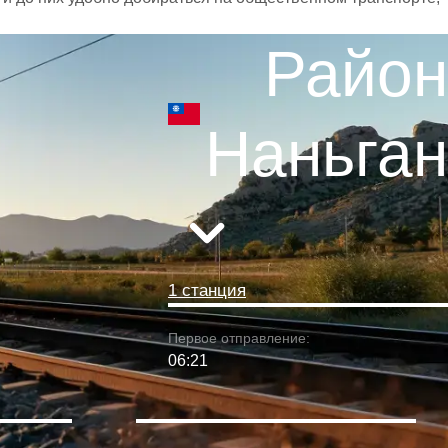
Район
Наньган
1 станция
Первое отправление:
06:21