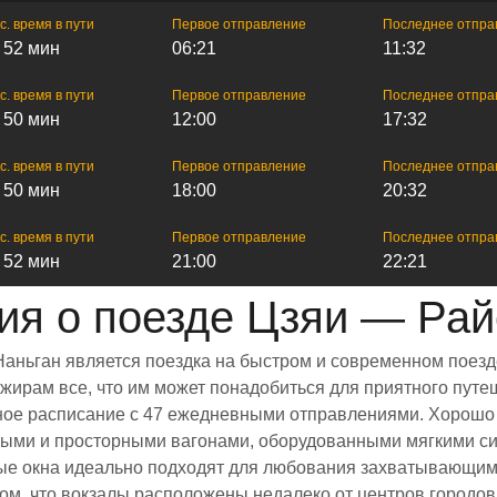
с. время в пути
Первое отправление
Последнее отпра
ч 52 мин
06:21
11:32
с. время в пути
Первое отправление
Последнее отпра
ч 50 мин
12:00
17:32
с. время в пути
Первое отправление
Последнее отпра
ч 50 мин
18:00
20:32
с. время в пути
Первое отправление
Последнее отпра
ч 52 мин
21:00
22:21
я о поезде Цзяи — Рай
Наньган является поездка на быстром и современном поезд
ирам все, что им может понадобиться для приятного путеш
енное расписание с 47 ежедневными отправлениями. Хорошо
тлыми и просторными вагонами, оборудованными мягкими с
е окна идеально подходят для любования захватывающими
том, что вокзалы расположены недалеко от центров городов