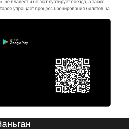
 не владеет и не эксплуатирует поезда, а также
торое упрощает процесс бронирования билетов на
Наньган