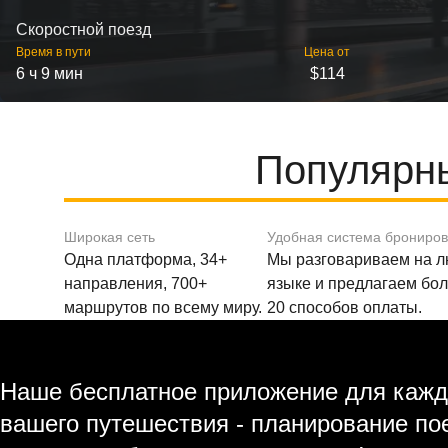
Скоростной поезд
Время в пути
Цена от
6 ч 9 мин
$114
Популярны
Широкая сеть
Удобная система брониро
Одна платформа, 34+
Мы разговариваем на 
направления, 700+
языке и предлагаем бо
маршрутов по всему миру.
20 способов оплаты.
Наше бесплатное приложение для кажд
вашего путешествия - планирование по