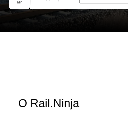
Групповое бронирование
авг.
О Rail.Ninja