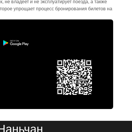
 не владеет и не эксплуатирует поезда, а также
торое упрощает процесс бронирования билетов на
 Наньчан