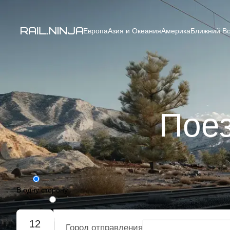
Европа
Азия и Океания
Америка
Ближний Во
Поез
В одну сторону
Туда-обратно
12
Город отправления