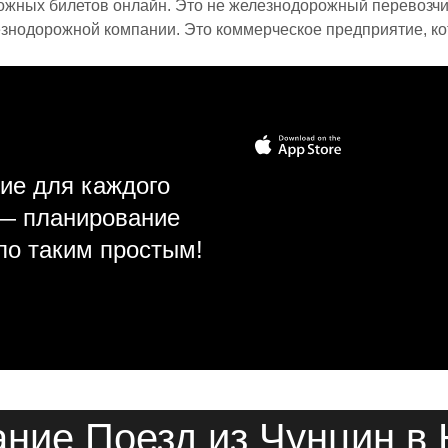
ожных билетов онлайн. Это не железнодорожный перевозчик,
знодорожной компании. Это коммерческое предприятие, ко
ие для каждого
 — планирование
ло таким простым!
ние Поезд из Чунцин в