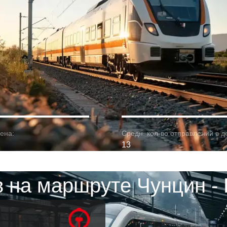
ена:
Средн. кол-во отправлений в д
13
 на маршруте Чунцин -