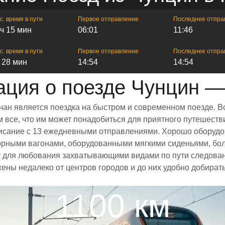
с. время в пути
Первое отправление
Последнее отпра
 ч 15 мин
06:01
11:46
с. время в пути
Первое отправление
Последнее отпра
ч 28 мин
14:54
14:54
ция о поезде Чунцин —
чан является поездка на быстром и современном поезде. В
все, что им может понадобиться для приятного путешестви
списание с 13 ежедневными отправлениями. Хорошо оборудо
торными вагонами, оборудованными мягкими сиденьями, бо
 для любования захватывающими видами по пути следовани
жены недалеко от центров городов и до них удобно добира
1100 км