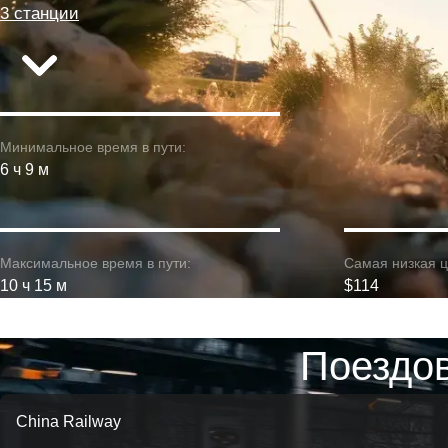
3 станции
Минимальное время в пути:
6 ч 9 м
Максимальное время в пути:
Самая низкая ц
10 ч 15 м
$114
Поездов
China Railway