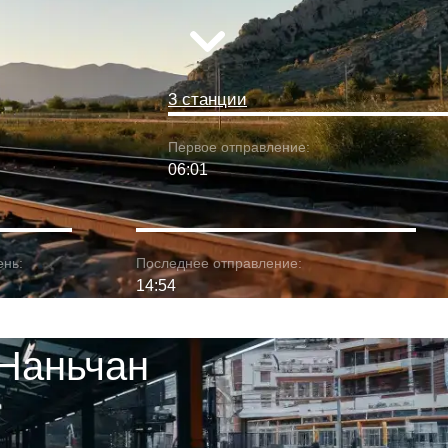
3 станции
Первое отправление:
06:01
ень:
Последнее отправление:
14:54
 Наньчан