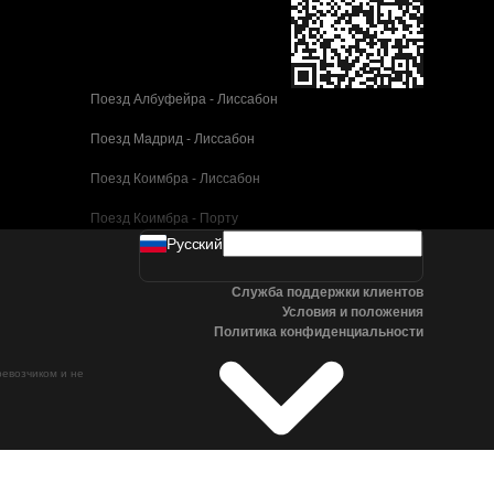
Поезд Албуфейра - Лиссабон
Поезд Мадрид - Лиссабон
Поезд Коимбра - Лиссабон
Поезд Коимбра - Порту
Pусский
Поезд Валенсия - Барселона
Служба поддержки клиентов
Поезд Севилья - Барселона
Условия и положения
Политика конфиденциальности
Поезд Малага - Барселона
ревозчиком и не
Поезд Малага - Мадрид
Поезд Кордова - Мадрид
Поезд Сан-Себастьян - Мадрид