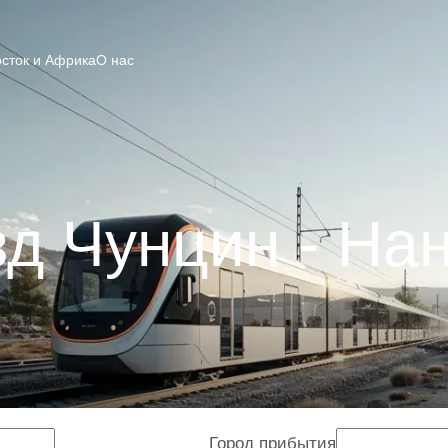
сток и Африка
О нас
д Чунцин - На
Город прибытия