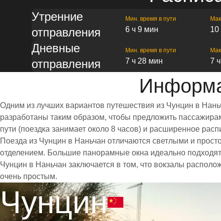
Утренние
Мин. время в пути
Мак
6 ч 9 мин
10
отправления
Дневные
Мин. время в пути
Мак
7 ч 28 мин
7 
отправления
Информа
Одним из лучших вариантов путешествия из Чунцин в Нань
разработаны таким образом, чтобы предложить пассажирам 
пути (поездка занимает около 8 часов) и расширенное ра
Поезда из Чунцин в Наньчан отличаются светлыми и прос
отделением. Большие панорамные окна идеально подходят
Чунцин в Наньчан заключается в том, что вокзалы располо
очень простым.
Чунцин