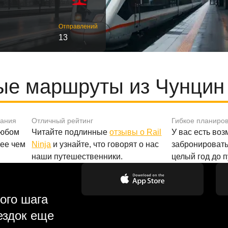
Отправлений
13
е маршруты из Чунцин
вания
Отличный рейтинг
Гибкое планиро
любом
Читайте подлинные
отзывы о Rail
У вас есть во
лее чем
Ninja
и узнайте, что говорят о нас
забронировать
наши путешественники.
целый год до 
ого шага
ездок еще