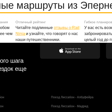
ые маршруты из Эперн
вания
Отличный рейтинг
Гибкое планиро
любом
Читайте подлинные
отзывы о Rail
У вас есть во
лее чем
Ninja
и узнайте, что говорят о нас
забронировать
наши путешественники.
целый год до 
ого шага
ездок еще
бон
Поезд Лиссабон - Албуфейра
бон
Поезд Лиссабон - Мадрид