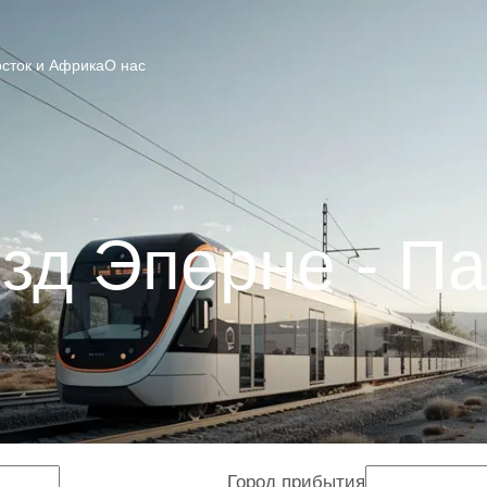
сток и Африка
О нас
зд Эперне - П
Город прибытия