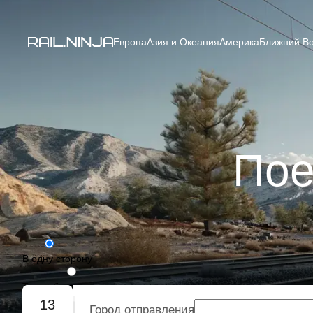
Европа
Азия и Океания
Америка
Ближний Во
Пое
В одну сторону
Туда-обратно
13
Город отправления