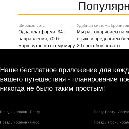
Популярн
Широкая сеть
Удобная система брониро
Одна платформа, 34+
Мы разговариваем на 
направления, 700+
языке и предлагаем бо
маршрутов по всему миру.
20 способов оплаты.
Наше бесплатное приложение для кажд
вашего путешествия - планирование по
никогда не было таким простым!
Поезд Лиссабон - Порту
Поезд Порту - Лисса
Поезд Лиссабон - Лагос
Поезд Лагос - Лисса