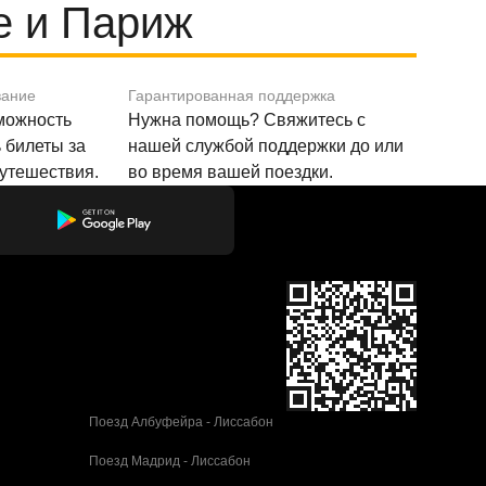
е и Париж
вание
Гарантированная поддержка
зможность
Нужна помощь? Свяжитесь с
 билеты за
нашей службой поддержки до или
путешествия.
во время вашей поездки.
Поезд Албуфейра - Лиссабон
Поезд Мадрид - Лиссабон