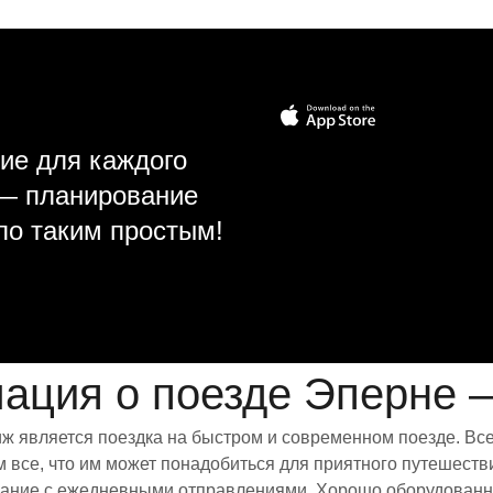
ие для каждого
 — планирование
ло таким простым!
ация о поезде Эперне 
ж является поездка на быстром и современном поезде. Вс
все, что им может понадобиться для приятного путешестви
исание с ежедневными отправлениями. Хорошо оборудованны