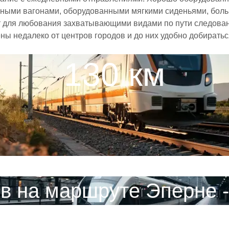
рными вагонами, оборудованными мягкими сиденьями, бол
 для любования захватывающими видами по пути следовани
ны недалеко от центров городов и до них удобно добирать
130 км
в на маршруте Эперне 