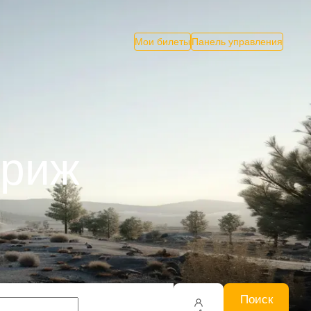
Мои билеты
Панель управления
ариж
Поиск