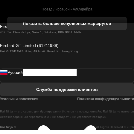
Поезд Лиссабон - Албуфейра
Поезд Албуфейра - Лиссабон
Показать больше популярных маршрутов
Firebird GT Limited (OC 1451)
Поезд Лиссабон - Лагос
432, Triq Fleur de Lys, Suite 1, Birkirkara, BKR 9061, Malta
Поезд Лагос - Лиссабон
Firebird GT Limited (61211989)
Unit G 15/F Tal Building 49 Austin Road, KL, Hong Kong
Поезд Лиссабон - Мадрид
Поезд Мадрид - Лиссабон
Pусский
Поезд Лиссабон - Фару
Поезд Фару - Лиссабон
Служба поддержки клиентов
Поезд Лиссабон - Коимбра
Условия и положения
Политика конфиденциальности
Поезд Коимбра - Лиссабон
Rail Ninja — это сервис для бронирования билетов на поезда онлайн. Rail Ninja не является
Поезд Лиссабон - Брага
железнодорожным перевозчиком и не владеет и не управляет поездами.
Rail Ninja ®
All Rights Reserved © 2026
Поезд Брага - Лиссабон