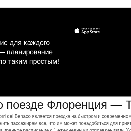
ие для каждого
 — планирование
ло таким простым!
поезде Флоренция — To
rri del Benaco является поездка на быстром и современно
ить пассажирам все, что им может понадобиться для прият
расширенное расписание с 1 ежедневными отправлениями. Х