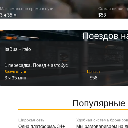
Максимальное время в пути:
Самая низкая ц
3 ч 35 м
$58
Поездов на
ItaBus + Italo
1 пересадка. Поезд + автобус
Время в пути
Цена от
3 ч 35 мин
$58
Популярные 
Широкая сеть
Удобная система брониро
Одна платформа, 34+
Мы разговариваем на 