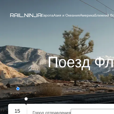
Европа
Азия и Океания
Америка
Ближний Во
Поезд Фло
В одну сторону
Туда-обратно
15
Город отправления