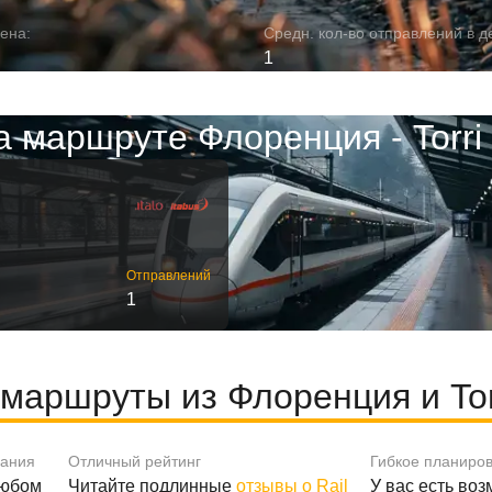
ена:
Средн. кол-во отправлений в д
1
 маршруте Флоренция - Torri
Отправлений
1
маршруты из Флоренция и Torr
вания
Отличный рейтинг
Гибкое планиро
любом
Читайте подлинные
отзывы о Rail
У вас есть во