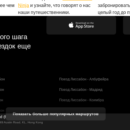
лее чем
Ninja
и узнайте, что говорят о нас
забронировать
наши путешественники.
целый год до 
ого шага
ездок еще
бон
Поезд Лиссабон - Албуфейра
бон
Поезд Лиссабон - Мадрид
он
Поезд Лиссабон - Коимбра
бон
Поезд Порту - Коимбра
Показать больше популярных маршрутов
ed (61211989)
селона
Поезд Барселона - Валенсия
g 49 Austin Road, KL, Hong Kong