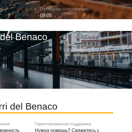
ень:
Последнее отправление:
09:05
 del Benaco
i del Benaco
вание
Гарантированная поддержка
зможность
Нужна помощь? Свяжитесь с