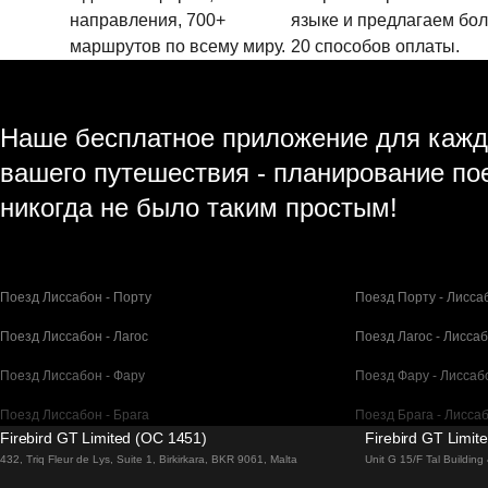
направления, 700+
языке и предлагаем бо
маршрутов по всему миру.
20 способов оплаты.
Наше бесплатное приложение для кажд
вашего путешествия - планирование по
никогда не было таким простым!
Поезд Лиссабон - Порту
Поезд Порту - Лисса
Поезд Лиссабон - Лагос
Поезд Лагос - Лисса
Поезд Лиссабон - Фару
Поезд Фару - Лиссаб
Поезд Лиссабон - Брага
Поезд Брага - Лисса
Firebird GT Limited (OC 1451)
Firebird GT Limit
Поезд Барселона - Мадрид
Поезд Мадрид - Бар
432, Triq Fleur de Lys, Suite 1, Birkirkara, BKR 9061, Malta
Unit G 15/F Tal Buildin