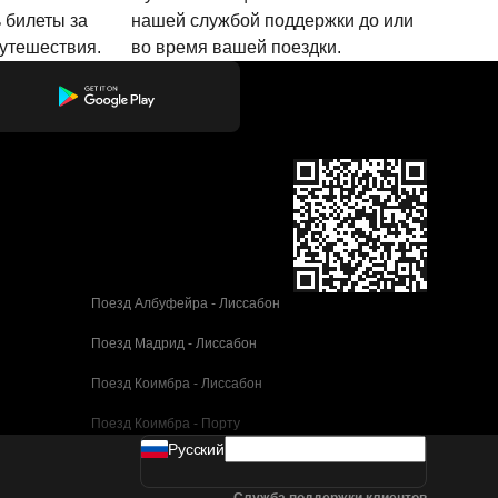
 билеты за
нашей службой поддержки до или
путешествия.
во время вашей поездки.
Поезд Албуфейра - Лиссабон
Поезд Мадрид - Лиссабон
Поезд Коимбра - Лиссабон
Поезд Коимбра - Порту
Pусский
Поезд Валенсия - Барселона