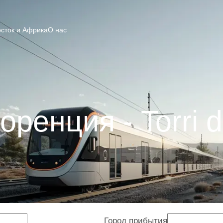
сток и Африка
О нас
ренция - Torri 
Город прибытия