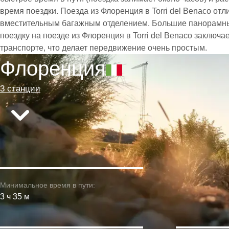
время поездки. Поезда из Флоренция в Torri del Benaco о
вместительным багажным отделением. Большие панорамны
поездку на поезде из Флоренция в Torri del Benaco заключ
транспорте, что делает передвижение очень простым.
Флоренция
3 станции
Минимальное время в пути:
3 ч 35 м