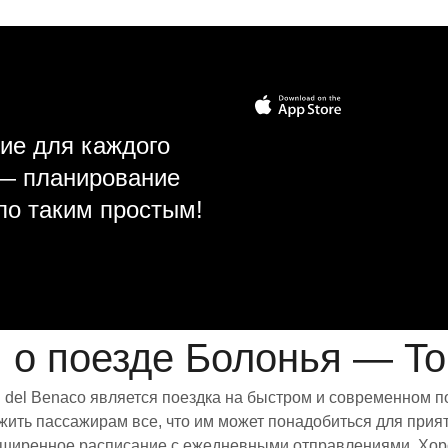
ие для каждого
 — планирование
ло таким простым!
о поезде Болонья — Torr
i del Benaco является поездка на быстром и современном 
ить пассажирам все, что им может понадобиться для прият
расширенное расписание с ежедневными отправлениями. Хо