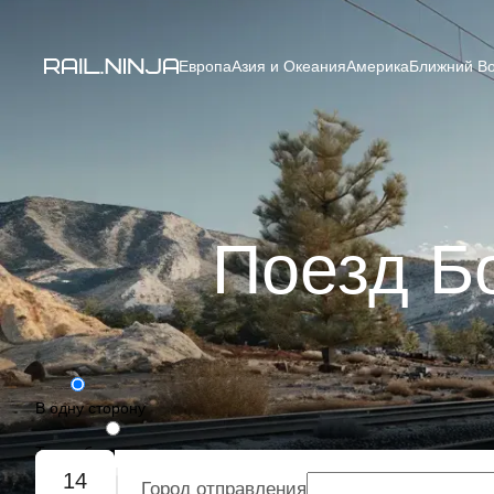
Европа
Азия и Океания
Америка
Ближний Во
Поезд Бо
В одну сторону
Туда-обратно
14
Город отправления