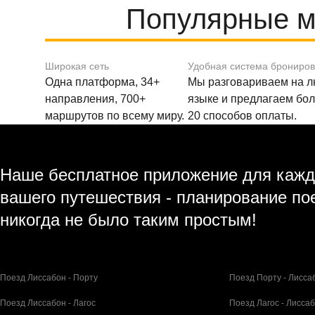
Популярные ма
Широкая сеть
Удобная система брониро
Одна платформа, 34+
Мы разговариваем на 
направления, 700+
языке и предлагаем бо
маршрутов по всему миру.
20 способов оплаты.
Наше бесплатное приложение для кажд
вашего путешествия - планирование по
никогда не было таким простым!
Поезд Лиссабон - Порту
Поезд Порту - Лисса
Поезд Лиссабон - Лагос
Поезд Лагос - Лисса