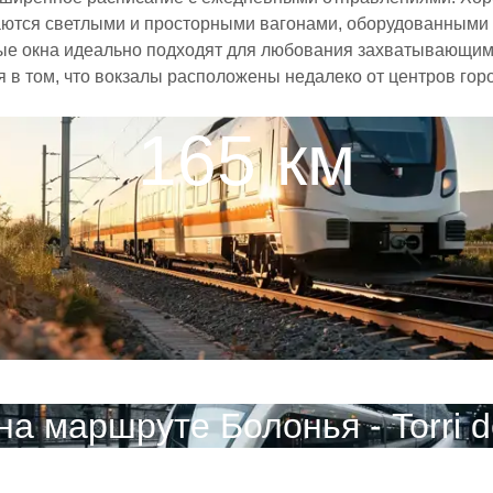
ичаются светлыми и просторными вагонами, оборудованными
е окна идеально подходят для любования захватывающими
тся в том, что вокзалы расположены недалеко от центров го
165 км
на маршруте Болонья - Torri d