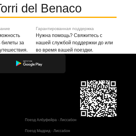
rri del Benaco
вание
Гарантированная поддержка
зможность
Нужна помощь? Свяжитесь с
 билеты за
нашей службой поддержки до или
путешествия.
во время вашей поездки.
Поезд Албуфейра - Лиссабон
Поезд Мадрид - Лиссабон