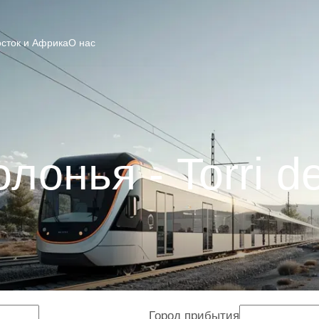
сток и Африка
О нас
лонья - Torri d
Город прибытия