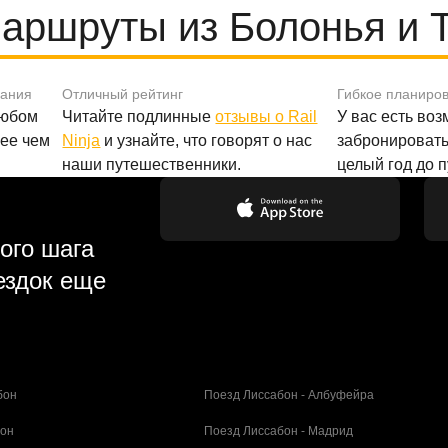
ршруты из Болонья и To
вания
Отличный рейтинг
Гибкое планиро
любом
Читайте подлинные
отзывы о Rail
У вас есть во
лее чем
Ninja
и узнайте, что говорят о нас
забронировать
наши путешественники.
целый год до 
ого шага
ездок еще
бон
Поезд Лиссабон - Албуфейра
бон
Поезд Лиссабон - Мадрид