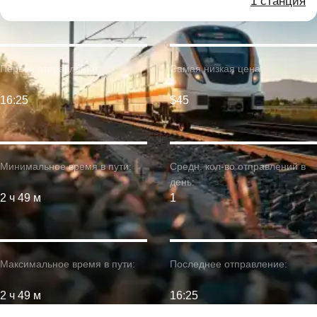
1 станция
Первое отправление:
Самая низкая цена:
16:25
$45
Минимальное время в пути:
Средн. кол-во отправлений в
день:
2 ч 49 м
1
Максимальное время в пути:
Последнее отправление:
2 ч 49 м
16:25