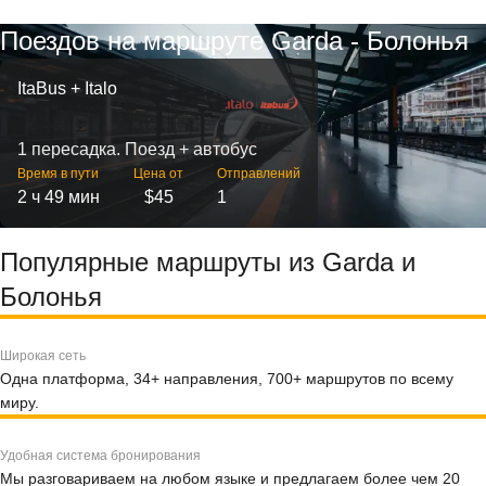
Поездов на маршруте Garda - Болонья
ItaBus + Italo
1 пересадка. Поезд + автобус
Время в пути
Цена от
Отправлений
2 ч 49 мин
$45
1
Популярные маршруты из Garda и
Болонья
Широкая сеть
Одна платформа, 34+ направления, 700+ маршрутов по всему
миру.
Удобная система бронирования
Мы разговариваем на любом языке и предлагаем более чем 20