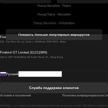
Поезд Лиссабон - Порту
Поезд Порту - Лиссабон
Поезд Лиссабон - Албуфейра
Поезд Албуфейра - Лиссабон
Показать больше популярных маршрутов
Firebird GT Limited (OC 1451)
Поезд Лиссабон - Лагос
432, Triq Fleur de Lys, Suite 1, Birkirkara, BKR 9061, Malta
Поезд Лагос - Лиссабон
Firebird GT Limited (61211989)
Unit G 15/F Tal Building 49 Austin Road, KL, Hong Kong
Поезд Лиссабон - Мадрид
Поезд Мадрид - Лиссабон
Pусский
Поезд Лиссабон - Фару
Поезд Фару - Лиссабон
Служба поддержки клиентов
Поезд Лиссабон - Коимбра
Условия и положения
Политика конфиденциальности
Поезд Коимбра - Лиссабон
Rail Ninja — это сервис для бронирования билетов на поезда онлайн. Rail Ninja не является