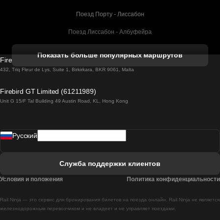
Поезд Порту - Лиссабон
Поезд Лиссабон - Албуфейра
Поезд Албуфейра - Лиссабон
Показать больше популярных маршрутов
Firebird GT Limited (OC 1451)
Поезд Лиссабон - Лагос
432, Triq Fleur de Lys, Suite 1, Birkirkara, BKR 9061, Malta
Поезд Лагос - Лиссабон
Firebird GT Limited (61211989)
Unit G 15/F Tal Building 49 Austin Road, KL, Hong Kong
Поезд Лиссабон - Мадрид
Поезд Мадрид - Лиссабон
Pусский
Поезд Лиссабон - Фару
Поезд Фару - Лиссабон
Служба поддержки клиентов
Поезд Лиссабон - Коимбра
Условия и положения
Политика конфиденциальности
Поезд Коимбра - Лиссабон
Rail Ninja — это сервис для бронирования билетов на поезда онлайн. Rail Ninja не является
Поезд Лиссабон - Брага
железнодорожным перевозчиком и не владеет и не управляет поездами.