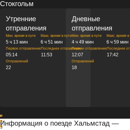
Стокгольм
Утренние
Дневные
отправления
отправления
Мин. время в пути
Макс. время в пути
Мин. время в пути
Макс. время в
5 ч 13 мин
6 ч 51 мин
4 ч 49 мин
6 ч 59 мин
Первое отправление
Последнее отправление
Первое отправление
Последнее о
05:14
11:53
12:07
17:42
Отправлений
Отправлений
22
18
1
Информация о поезде Хальмстад —
2
3