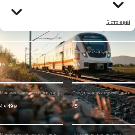
5 станций
Первое отправление:
Самая низкая цена:
05:14
$75
Минимальное время в пути:
Средн. кол-во отправлений в
день:
4 ч 49 м
45
Максимальное время в пути:
Последнее отправление: