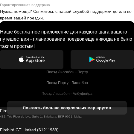
Гарантированная поддержка
Нужна помощь? Свяжитесь с нашей службой поддержки до или во
время вашей поездки.
Наше бесплатное приложение для каждого шага вашего
путешествия - планирование поездок еще никогда не было
таким простым!
Поезд Лиссабон - Порту
Поезд Порту - Лиссабон
Поезд Лиссабон - Албуфейра
Поезд Албуфейра - Лиссабон
Показать больше популярных маршрутов
Firebird GT Limited (OC 1451)
Поезд Лиссабон - Лагос
432, Triq Fleur de Lys, Suite 1, Birkirkara, BKR 9061, Malta
Поезд Лагос - Лиссабон
Firebird GT Limited (61211989)