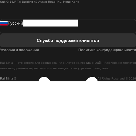
Unit G 15/F Tal Building 49 Austin Road, KL, Hong Kong
Поезд Лиссабон - Мадрид
Поезд Мадрид - Лиссабон
Pусский
Поезд Лиссабон - Фару
Поезд Фару - Лиссабон
Служба поддержки клиентов
Поезд Лиссабон - Коимбра
Условия и положения
Политика конфиденциальности
Поезд Коимбра - Лиссабон
Rail Ninja — это сервис для бронирования билетов на поезда онлайн. Rail Ninja не является
Поезд Лиссабон - Брага
железнодорожным перевозчиком и не владеет и не управляет поездами.
Rail Ninja ®
All Rights Reserved © 2026
Поезд Брага - Лиссабон
Поезд Порту - Коимбра
Поезд Коимбра - Порту
Поезд Барселона - Мадрид
Поезд Мадрид - Барселона
Поезд Барселона - Валенсия