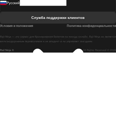
Pусский
Поезд Лиссабон - Фару
Поезд Фару - Лиссабон
Служба поддержки клиентов
Поезд Лиссабон - Коимбра
Условия и положения
Политика конфиденциальности
Поезд Коимбра - Лиссабон
Rail Ninja — это сервис для бронирования билетов на поезда онлайн. Rail Ninja не является
Поезд Лиссабон - Брага
железнодорожным перевозчиком и не владеет и не управляет поездами.
Rail Ninja ®
All Rights Reserved © 2026
Поезд Брага - Лиссабон
Поезд Порту - Коимбра
Поезд Коимбра - Порту
Поезд Барселона - Мадрид
Поезд Мадрид - Барселона
Поезд Барселона - Валенсия
Поезд Валенсия - Барселона