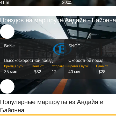
41 m
20:05
Поездов на маршруте Андайя - Байонна
BeNe
SNCF
Высокоскоростной поезд
Скоростной поезд
Время в пути
Цена от
Отправлений
Время в пути
Цена от
35 мин
$32
12
40 мин
$28
Популярные маршруты из Андайя и
Байонна