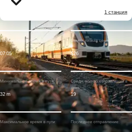
1 станция
Первое отправление:
Самая низкая цена:
07:05
$26
Минимальное время в пути:
Средн. кол-во отправлений в
день:
32 m
19
Максимальное время в пути:
Последнее отправление: