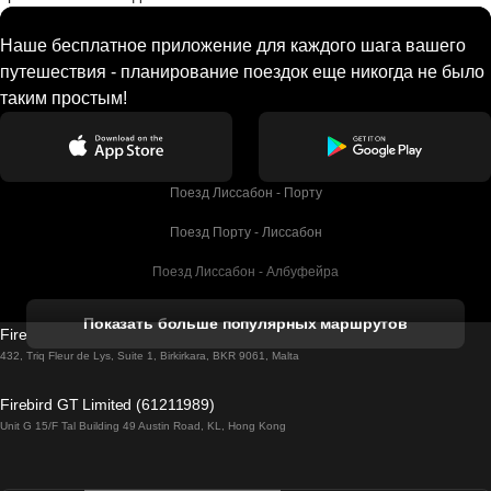
Наше бесплатное приложение для каждого шага вашего
путешествия - планирование поездок еще никогда не было
таким простым!
Поезд Лиссабон - Порту
Поезд Порту - Лиссабон
Поезд Лиссабон - Албуфейра
Поезд Албуфейра - Лиссабон
Показать больше популярных маршрутов
Firebird GT Limited (OC 1451)
Поезд Лиссабон - Лагос
432, Triq Fleur de Lys, Suite 1, Birkirkara, BKR 9061, Malta
Поезд Лагос - Лиссабон
Firebird GT Limited (61211989)
Unit G 15/F Tal Building 49 Austin Road, KL, Hong Kong
Поезд Лиссабон - Мадрид
Поезд Мадрид - Лиссабон