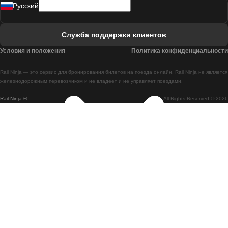
Pусский
Поезд Лиссабон - Фару
Поезд Фару - Лиссабон
Служба поддержки клиентов
Поезд Лиссабон - Коимбра
Условия и положения
Политика конфиденциальности
Поезд Коимбра - Лиссабон
Rail Ninja — это сервис для бронирования билетов на поезда онлайн. Rail Ninja не является
Поезд Лиссабон - Брага
железнодорожным перевозчиком и не владеет и не управляет поездами.
Rail Ninja ®
All Rights Reserved © 2026
Поезд Брага - Лиссабон
Поезд Порту - Коимбра
Поезд Коимбра - Порту
Поезд Барселона - Мадрид
Поезд Мадрид - Барселона
Поезд Барселона - Валенсия
Поезд Валенсия - Барселона