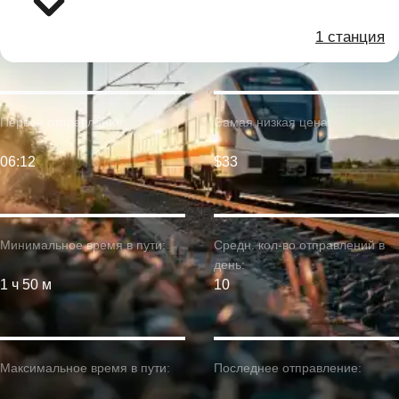
1 станция
Первое отправление:
Самая низкая цена:
06:12
$33
Минимальное время в пути:
Средн. кол-во отправлений в
день:
1 ч 50 м
10
Максимальное время в пути:
Последнее отправление: