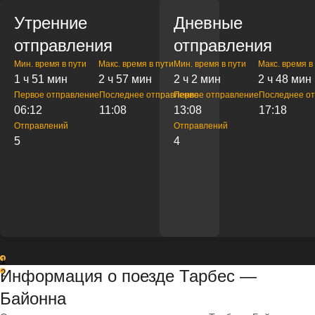
Утренние
Дневные
отправления
отправления
Мин. время в пути
Макс. время в пути
Мин. время в пути
Макс. время в
1 ч 51 мин
2 ч 57 мин
2 ч 2 мин
2 ч 48 мин
Первое отправление
Последнее отправление
Первое отправление
Последнее о
06:12
11:08
13:08
17:18
Отправлений
Отправлений
5
4
1
Информация о поезде Тарбес —
2
Байонна