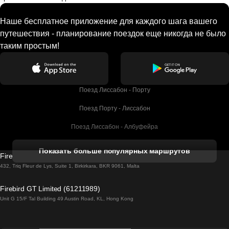
Наше бесплатное приложение для каждого шага вашего
путешествия - планирование поездок еще никогда не было
таким простым!
Поезд Лиссабон - Порту
Поезд Порту - Лиссабон
Поезд Лиссабон - Албуфейра
Поезд Албуфейра - Лиссабон
Показать больше популярных маршрутов
Firebird GT Limited (OC 1451)
Поезд Лиссабон - Лагос
432, Triq Fleur de Lys, Suite 1, Birkirkara, BKR 9061, Malta
Поезд Лагос - Лиссабон
Firebird GT Limited (61211989)
Unit G 15/F Tal Building 49 Austin Road, KL, Hong Kong
Поезд Лиссабон - Мадрид
Поезд Мадрид - Лиссабон