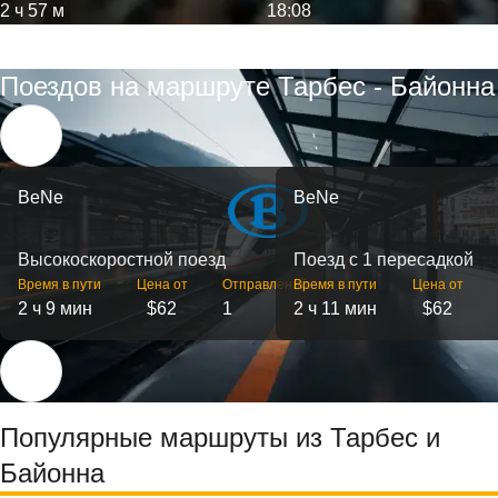
2 ч 57 м
18:08
Поездов на маршруте Тарбес - Байонна
BeNe
BeNe
Высокоскоростной поезд
Поезд с 1 пересадкой
Время в пути
Цена от
Отправлений
Время в пути
Цена от
2 ч 9 мин
$62
1
2 ч 11 мин
$62
Популярные маршруты из Тарбес и
Байонна