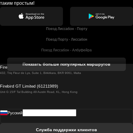
таким простым!
Поезд Лиссабон - Порту
Поезд Порту - Лиссабон
Поезд Лиссабон - Албуфейра
Поезд Албуфейра - Лиссабон
Показать больше популярных маршрутов
Firebird GT Limited (OC 1451)
Поезд Лиссабон - Лагос
432, Triq Fleur de Lys, Suite 1, Birkirkara, BKR 9061, Malta
Поезд Лагос - Лиссабон
Firebird GT Limited (61211989)
Unit G 15/F Tal Building 49 Austin Road, KL, Hong Kong
Поезд Лиссабон - Мадрид
Поезд Мадрид - Лиссабон
Pусский
Поезд Лиссабон - Фару
Поезд Фару - Лиссабон
Служба поддержки клиентов