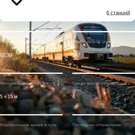
6 станций
Первое отправление:
Самая низкая цена:
02:30
$47
Минимальное время в пути:
Средн. кол-во отправлений в
день:
5 ч 15 м
4
Максимальное время в пути:
Последнее отправление: