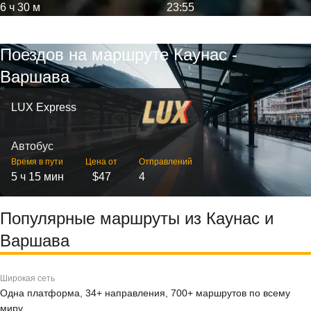
6 ч 30 м
23:55
Поездов на маршруте Каунас -
Варшава
LUX Express
Автобус
Время в пути
Цена от
Отправлений
5 ч 15 мин
$47
4
Популярные маршруты из Каунас и
Варшава
Широкая сеть
Одна платформа, 34+ направления, 700+ маршрутов по всему
миру.