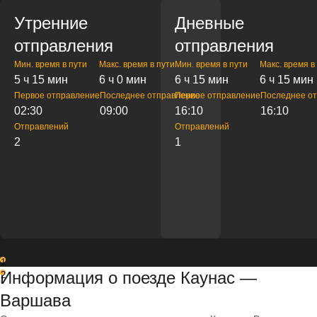
Утренние
Дневные
отправления
отправления
Мин. время в пути
Макс. время в пути
Мин. время в пути
Макс. время в
5 ч 15 мин
6 ч 0 мин
6 ч 15 мин
6 ч 15 мин
Первое отправление
Последнее отправление
Первое отправление
Последнее о
02:30
09:00
16:10
16:10
Отправлений
Отправлений
2
1
1
Информация о поезде Каунас —
2
Варшава