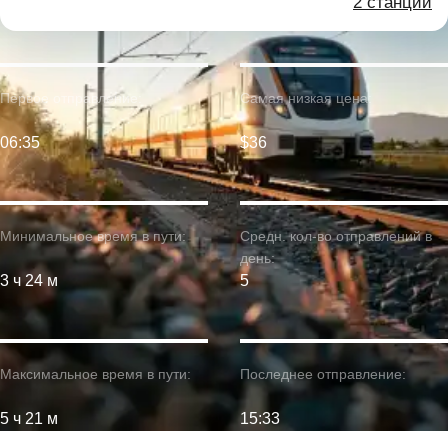
2 станции
Первое отправление:
Самая низкая цена:
06:35
$36
Минимальное время в пути:
Средн. кол-во отправлений в
день:
3 ч 24 м
5
Максимальное время в пути:
Последнее отправление:
5 ч 21 м
15:33