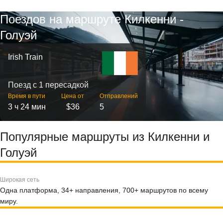
Поездов на маршруте Килкенни -
Голуэй
Irish Train
Поезд с 1 пересадкой
Время в пути
Цена от
Отправлений
3 ч 24 мин
$36
5
Популярные маршруты из Килкенни и
Голуэй
Широкая сеть
Одна платформа, 34+ направления, 700+ маршрутов по всему
миру.