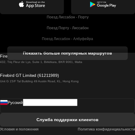
Поезд Лиссабон - Порту
Поезд Порту - Лиссабон
Поезд Лиссабон - Албуфейра
Поезд Албуфейра - Лиссабон
Показать больше популярных маршрутов
Firebird GT Limited (OC 1451)
Поезд Лиссабон - Лагос
432, Triq Fleur de Lys, Suite 1, Birkirkara, BKR 9061, Malta
Поезд Лагос - Лиссабон
Firebird GT Limited (61211989)
Unit G 15/F Tal Building 49 Austin Road, KL, Hong Kong
Поезд Лиссабон - Мадрид
Поезд Мадрид - Лиссабон
Pусский
Поезд Лиссабон - Фару
Поезд Фару - Лиссабон
Служба поддержки клиентов
Поезд Лиссабон - Коимбра
Условия и положения
Политика конфиденциальности