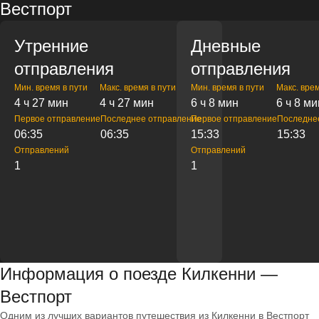
Вестпорт
Утренние
Дневные
отправления
отправления
Мин. время в пути
Макс. время в пути
Мин. время в пути
Макс. врем
4 ч 27 мин
4 ч 27 мин
6 ч 8 мин
6 ч 8 ми
Первое отправление
Последнее отправление
Первое отправление
Последне
06:35
06:35
15:33
15:33
Отправлений
Отправлений
1
1
Информация о поезде Килкенни —
Вестпорт
Одним из лучших вариантов путешествия из Килкенни в Вестпорт