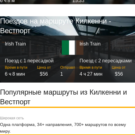
6 ч 8 м
15:33
Поездов на маршруте Килкенни -
Вестпорт
Irish Train
Irish Train
Поезд с 1 пересадкой
Поезд с 2 пересадками
Время в пути
Цена от
Отправлений
Время в пути
Цена от
6 ч 8 мин
$56
1
4 ч 27 мин
$56
Популярные маршруты из Килкенни и
Вестпорт
Широкая сеть
Одна платформа, 34+ направления, 700+ маршрутов по всему
миру.