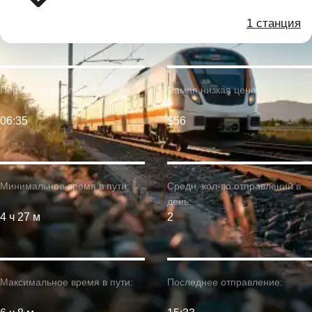
1 станция
Первое отправление:
Самая низкая цена:
06:35
$56
Минимальное время в пути:
Средн. кол-во отправлений в
день:
4 ч 27 м
2
Максимальное время в пути:
Последнее отправление: