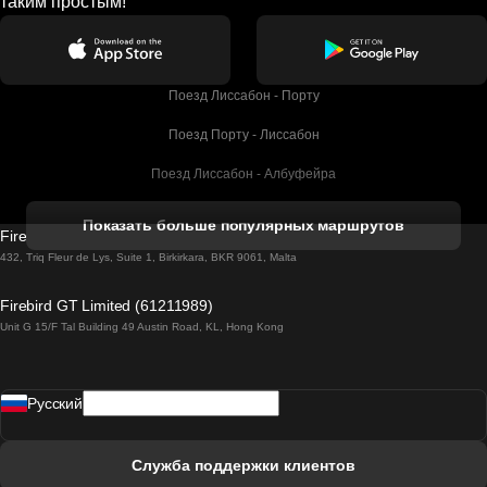
таким простым!
Поезд Лиссабон - Порту
Поезд Порту - Лиссабон
Поезд Лиссабон - Албуфейра
Поезд Албуфейра - Лиссабон
Показать больше популярных маршрутов
Firebird GT Limited (OC 1451)
Поезд Лиссабон - Лагос
432, Triq Fleur de Lys, Suite 1, Birkirkara, BKR 9061, Malta
Поезд Лагос - Лиссабон
Firebird GT Limited (61211989)
Unit G 15/F Tal Building 49 Austin Road, KL, Hong Kong
Поезд Лиссабон - Мадрид
Поезд Мадрид - Лиссабон
Pусский
Поезд Лиссабон - Фару
Поезд Фару - Лиссабон
Служба поддержки клиентов