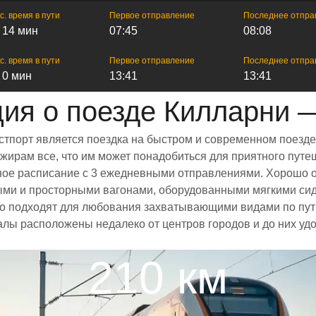
с. время в пути
Первое отправление
Последнее отпра
ч 14 мин
07:45
08:08
с. время в пути
Первое отправление
Последнее отпра
ч 0 мин
13:41
13:41
я о поезде Килларни 
стпорт является поездка на быстром и современном поезде
ирам все, что им может понадобиться для приятного путеш
енное расписание с 3 ежедневными отправлениями. Хорошо 
лыми и просторными вагонами, оборудованными мягкими си
 подходят для любования захватывающими видами по пути
залы расположены недалеко от центров городов и до них уд
210 км