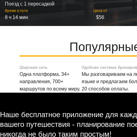
Поезд с 1 пересадкой
Время в пути
Цена от
8 ч 14 мин
$56
Популярные
Широкая сеть
Удобная система брониро
Одна платформа, 34+
Мы разговариваем на 
направления, 700+
языке и предлагаем бо
маршрутов по всему миру.
20 способов оплаты.
Наше бесплатное приложение для кажд
вашего путешествия - планирование по
никогда не было таким простым!