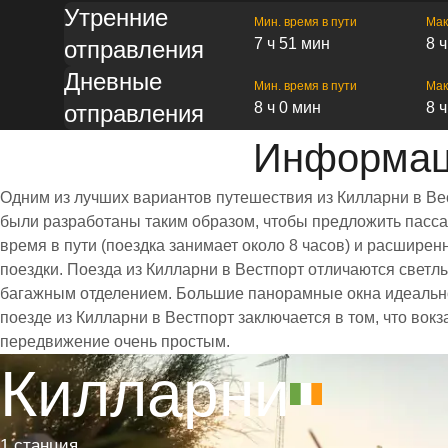
Утренние
Мин. время в пути
Мак
7 ч 51 мин
8 
отправления
Дневные
Мин. время в пути
Мак
8 ч 0 мин
8 
отправления
Информаци
Одним из лучших вариантов путешествия из Килларни в Ве
были разработаны таким образом, чтобы предложить пассаж
время в пути (поездка занимает около 8 часов) и расшир
поездки. Поезда из Килларни в Вестпорт отличаются свет
багажным отделением. Большие панорамные окна идеально
поезде из Килларни в Вестпорт заключается в том, что вок
передвижение очень простым.
Килларни
1 станция