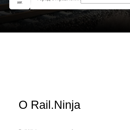
Групповое бронирование
авг.
О Rail.Ninja