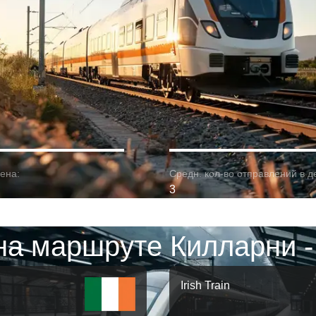
ена:
Средн. кол-во отправлений в д
3
на маршруте Килларни -
Irish Train