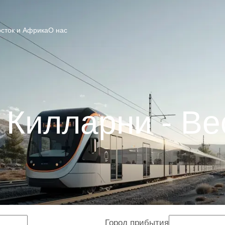
сток и Африка
О нас
 Килларни - Ве
Город прибытия