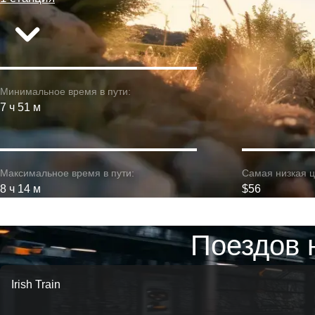
Минимальное время в пути:
7 ч 51 м
Максимальное время в пути:
Самая низкая ц
8 ч 14 м
$56
Поездов 
Irish Train