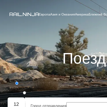
Европа
Азия и Океания
Америка
Ближний Во
Поезд
В одну сторону
Туда-обратно
12
Город отправления