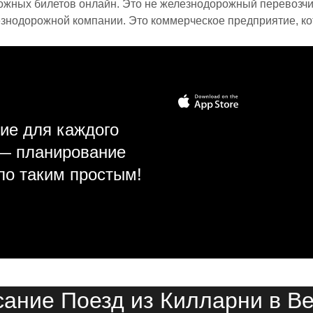
ожных билетов онлайн. Это не железнодорожный перевозчик,
знодорожной компании. Это коммерческое предприятие, ко
ие для каждого
 — планирование
ло таким простым!
сание Поезд из Килларни в Ве