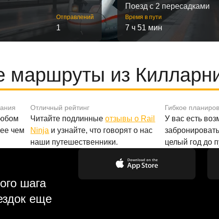
Поезд с 2 пересадками
Отправлений
Время в пути
1
7 ч 51 мин
 маршруты из Килларни
вания
Отличный рейтинг
Гибкое планиро
любом
Читайте подлинные
отзывы о Rail
У вас есть во
лее чем
Ninja
и узнайте, что говорят о нас
забронировать
наши путешественники.
целый год до 
ого шага
ездок еще