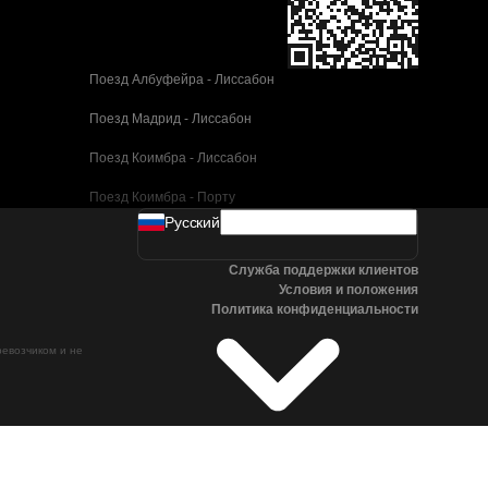
Поезд Албуфейра - Лиссабон
Поезд Мадрид - Лиссабон
Поезд Коимбра - Лиссабон
Поезд Коимбра - Порту
Pусский
Поезд Валенсия - Барселона
Служба поддержки клиентов
Поезд Севилья - Барселона
Условия и положения
Политика конфиденциальности
Поезд Малага - Барселона
ревозчиком и не
Поезд Малага - Мадрид
Поезд Кордова - Мадрид
Поезд Сан-Себастьян - Мадрид
Поезд Севилья - Малага