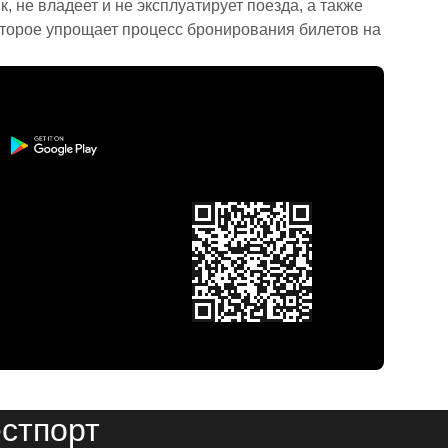
 не владеет и не эксплуатирует поезда, а также
торое упрощает процесс бронирования билетов на
стпорт