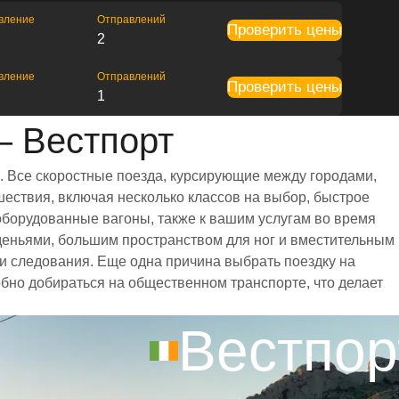
вление
Отправлений
Проверить цены
2
вление
Отправлений
Проверить цены
1
— Вестпорт
. Все скоростные поезда, курсирующие между городами,
ествия, включая несколько классов на выбор, быстрое
оборудованные вагоны, также к вашим услугам во время
деньями, большим пространством для ног и вместительным
 следования. Еще одна причина выбрать поездку на
обно добираться на общественном транспорте, что делает
Вестпор