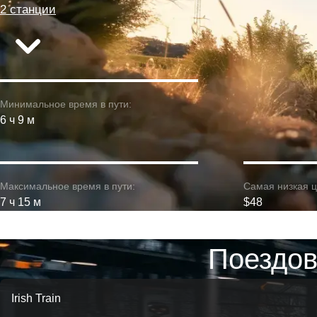
2 станции
Минимальное время в пути:
6 ч 9 м
Максимальное время в пути:
Самая низкая ц
7 ч 15 м
$48
Поездов
Irish Train