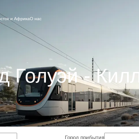
сток и Африка
О нас
д Голуэй - Кил
Город прибытия