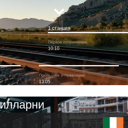
1 станция
Первое отправление:
10:10
ень:
Последнее отправление:
13:05
Килларни