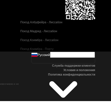
Поезд Албуфейра - Лиссабон
Поезд Мадрид - Лиссабон
Поезд Коимбра - Лиссабон
Поезд Коимбра - Порту
Pусский
Поезд Валенсия - Барселона
Служба поддержки клиентов
Поезд Севилья - Барселона
Условия и положения
Политика конфиденциальности
Поезд Малага - Барселона
ревозчиком и не
Поезд Малага - Мадрид
Поезд Кордова - Мадрид
Поезд Сан-Себастьян - Мадрид