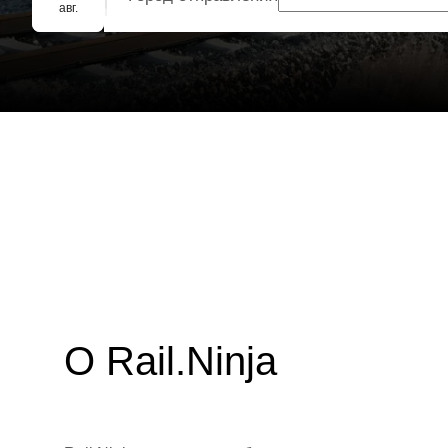
Групповое бронирование
авг.
О Rail.Ninja