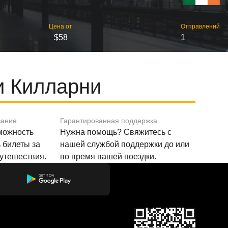
Цена от
Отправлений
$58
1
и Килларни
вание
Гарантированная поддержка
зможность
Нужна помощь? Свяжитесь с
 билеты за
нашей службой поддержки до или
путешествия.
во время вашей поездки.