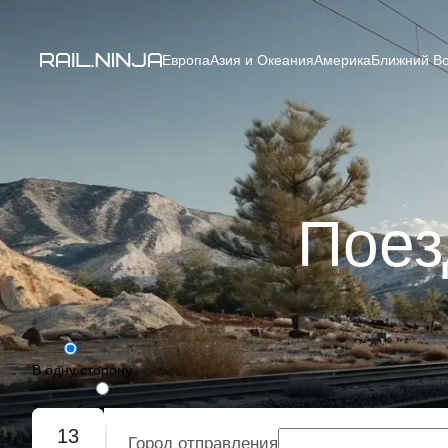
Европа
Азия и Океания
Америка
Ближний Во
Поез
В одну сторону
Туда-обратно
13
Город отправления