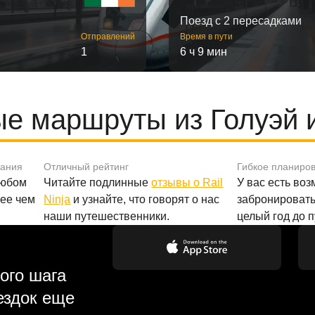
Поезд с 2 пересадками
Отправлений
Время в пути
1
6 ч 9 мин
е маршруты из Голуэй 
вания
Отличный рейтинг
Гибкое планиро
любом
Читайте подлинные
отзывы о Rail
У вас есть во
лее чем
Ninja
и узнайте, что говорят о нас
забронировать
наши путешественники.
целый год до 
ого шага
ездок еще