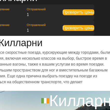
вление
Отправлений
Проверить цены
1
вление
Отправлений
Проверить цены
1
 Килларни
Все скоростные поезда, курсирующие между городами, были
я, включая несколько классов на выбор, быстрое время в
анные вагоны, также к вашим услугам во время поездки.
ольшим пространством для ног и вместительным багажным
я. Еще одна причина выбрать поездку на поезде из
ься на общественном транспорте, что делает
Киллар