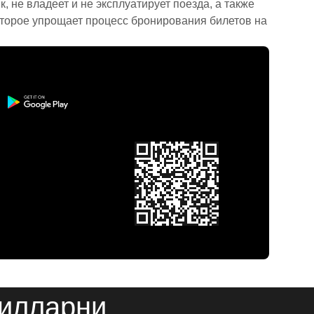
 не владеет и не эксплуатирует поезда, а также
торое упрощает процесс бронирования билетов на
Килларни