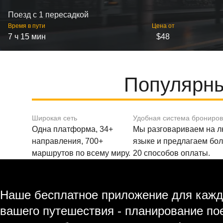
Поезд с 1 пересадкой
Время в пути
Цена от
7 ч 15 мин
$48
Популярны
Широкая сеть
Удобная система брониро
Одна платформа, 34+
Мы разговариваем на 
направления, 700+
языке и предлагаем бо
маршрутов по всему миру.
20 способов оплаты.
Наше бесплатное приложение для кажд
вашего путешествия - планирование по