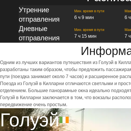
Утренние
Мин. время в пути
Мак
6 ч 9 мин
6 
отправления
Дневные
Мин. время в пути
Мак
7 ч 15 мин
7 
отправления
Информац
Одним из лучших вариантов путешествия из Голуэй в Килл
разработаны таким образом, чтобы предложить пассажирам 
пути (поездка занимает около 7 часов) и расширенное ра
Поезда из Голуэй в Килларни отличаются светлыми и про
отделением. Большие панорамные окна идеально подходят
Голуэй в Килларни заключается в том, что вокзалы располо
передвижение очень простым.
Голуэй