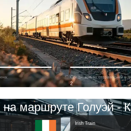
ена:
Средн. кол-во отправлений в д
2
 на маршруте Голуэй - 
Irish Train