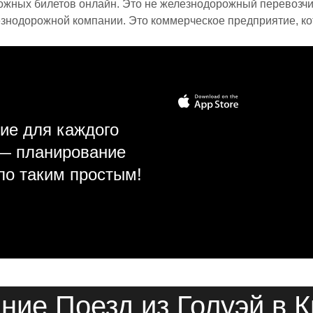
ожных билетов онлайн. Это не железнодорожный перевозчик,
знодорожной компании. Это коммерческое предприятие, ко
ие для каждого
 — планирование
ло таким простым!
ние Поезд из Голуэй в 