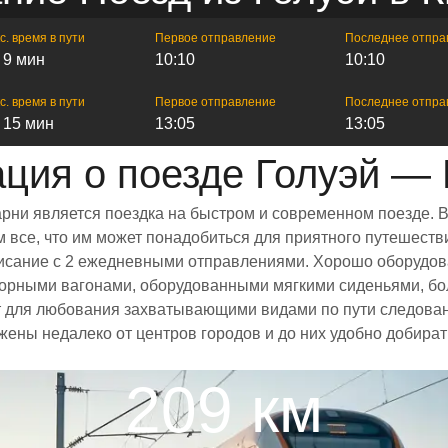
с. время в пути
Первое отправление
Последнее отпра
ч 9 мин
10:10
10:10
с. время в пути
Первое отправление
Последнее отпра
ч 15 мин
13:05
13:05
ия о поезде Голуэй —
арни является поездка на быстром и современном поезде. 
все, что им может понадобиться для приятного путешестви
списание с 2 ежедневными отправлениями. Хорошо оборудов
сторными вагонами, оборудованными мягкими сиденьями, б
 для любования захватывающими видами по пути следовани
жены недалеко от центров городов и до них удобно добират
209 км