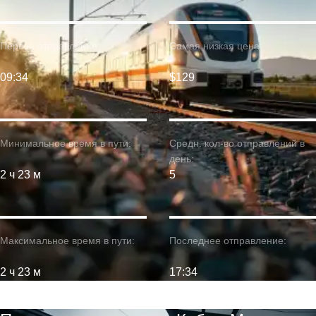
Первое отправление:
Самая низкая цена:
09:34
$129
Минимальное время в пути:
Средн. кол-во отправлений в
день:
2 ч 23 м
5
Максимальное время в пути:
Последнее отправление:
2 ч 23 м
17:34