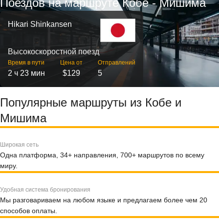
Поездов на маршруте Кобе - Мишима
Hikari Shinkansen
Высокоскоростной поезд
Время в пути
Цена от
Отправлений
2 ч 23 мин
$129
5
Популярные маршруты из Кобе и
Мишима
Широкая сеть
Одна платформа, 34+ направления, 700+ маршрутов по всему
миру.
Удобная система бронирования
Мы разговариваем на любом языке и предлагаем более чем 20
способов оплаты.