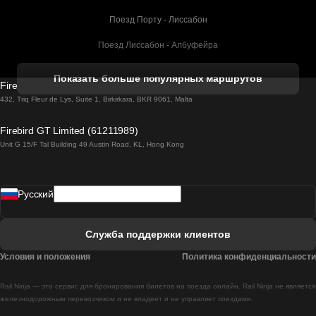
Поезд Порту - Лиссабон
Поезд Лиссабон - Албуфейра
Поезд Албуфейра - Лиссабон
Показать больше популярных маршрутов
Firebird GT Limited (OC 1451)
Поезд Лиссабон - Лагос
432, Triq Fleur de Lys, Suite 1, Birkirkara, BKR 9061, Malta
Поезд Лагос - Лиссабон
Firebird GT Limited (61211989)
Unit G 15/F Tal Building 49 Austin Road, KL, Hong Kong
Поезд Лиссабон - Мадрид
Поезд Мадрид - Лиссабон
Pусский
Поезд Лиссабон - Фару
Поезд Фару - Лиссабон
Служба поддержки клиентов
Поезд Лиссабон - Коимбра
Условия и положения
Политика конфиденциальности
Поезд Коимбра - Лиссабон
Rail Ninja — это сервис для бронирования билетов на поезда онлайн. Rail Ninja не является
Поезд Лиссабон - Брага
железнодорожным перевозчиком и не владеет и не управляет поездами.