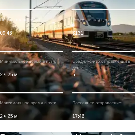
Первое отправление:
Самая низкая цена:
09:46
$131
Минимальное время в пути:
Средн. кол-во отправлений в
день:
2 ч 25 м
5
Максимальное время в пути:
Последнее отправление:
2 ч 25 м
17:46