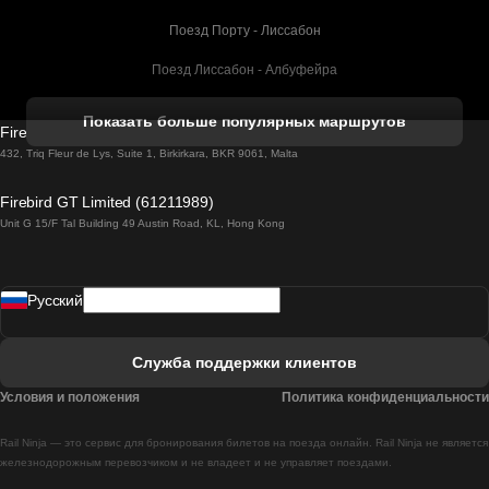
Поезд Порту - Лиссабон
Поезд Лиссабон - Албуфейра
Поезд Албуфейра - Лиссабон
Показать больше популярных маршрутов
Firebird GT Limited (OC 1451)
Поезд Лиссабон - Лагос
432, Triq Fleur de Lys, Suite 1, Birkirkara, BKR 9061, Malta
Поезд Лагос - Лиссабон
Firebird GT Limited (61211989)
Unit G 15/F Tal Building 49 Austin Road, KL, Hong Kong
Поезд Лиссабон - Мадрид
Поезд Мадрид - Лиссабон
Pусский
Поезд Лиссабон - Фару
Поезд Фару - Лиссабон
Служба поддержки клиентов
Поезд Лиссабон - Коимбра
Условия и положения
Политика конфиденциальности
Поезд Коимбра - Лиссабон
Rail Ninja — это сервис для бронирования билетов на поезда онлайн. Rail Ninja не является
Поезд Лиссабон - Брага
железнодорожным перевозчиком и не владеет и не управляет поездами.