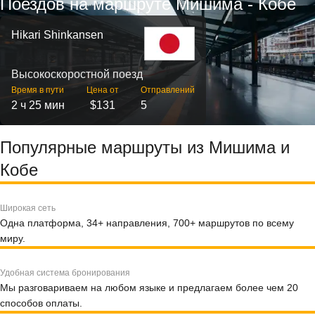
Поездов на маршруте Мишима - Кобе
Hikari Shinkansen
Высокоскоростной поезд
Время в пути
Цена от
Отправлений
2 ч 25 мин
$131
5
Популярные маршруты из Мишима и
Кобе
Широкая сеть
Одна платформа, 34+ направления, 700+ маршрутов по всему
миру.
Удобная система бронирования
Мы разговариваем на любом языке и предлагаем более чем 20
способов оплаты.