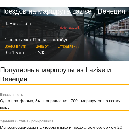
Поездов на маршруте Lazise - Венеция
ItaBus + Italo
1 пересадка. Поезд + автобус
Время в пути
Цена от
Отправлений
3 ч 1 мин
$43
1
Популярные маршруты из Lazise и
Венеция
Широкая сеть
Одна платформа, 34+ направления, 700+ маршрутов по всему
миру.
Удобная система бронирования
Мы разговариваем на любом языке и предлагаем более чем 20