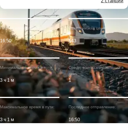
2 станции
Первое отправление:
Самая низкая цена:
16:50
$43
Минимальное время в пути:
Средн. кол-во отправлений в
день:
3 ч 1 м
1
Максимальное время в пути:
Последнее отправление:
3 ч 1 м
16:50