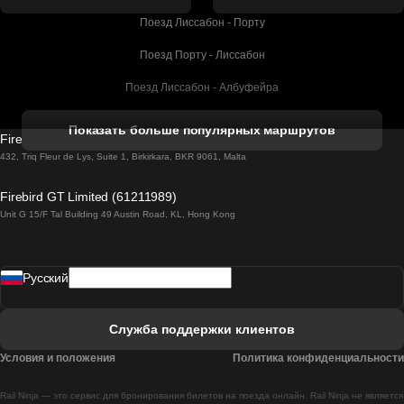
Поезд Лиссабон - Порту
Поезд Порту - Лиссабон
Поезд Лиссабон - Албуфейра
Поезд Албуфейра - Лиссабон
Показать больше популярных маршрутов
Firebird GT Limited (OC 1451)
Поезд Лиссабон - Лагос
432, Triq Fleur de Lys, Suite 1, Birkirkara, BKR 9061, Malta
Поезд Лагос - Лиссабон
Firebird GT Limited (61211989)
Unit G 15/F Tal Building 49 Austin Road, KL, Hong Kong
Поезд Лиссабон - Мадрид
Поезд Мадрид - Лиссабон
Pусский
Поезд Лиссабон - Фару
Поезд Фару - Лиссабон
Служба поддержки клиентов
Поезд Лиссабон - Коимбра
Условия и положения
Политика конфиденциальности
Поезд Коимбра - Лиссабон
Rail Ninja — это сервис для бронирования билетов на поезда онлайн. Rail Ninja не является