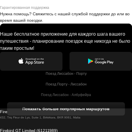
Гарантированная поддержка
Нужна помощь? Свяжитесь с нашей службой поддержки до или во
время вашей поездки.
Наше бесплатное приложение для каждого шага вашего
путешествия - планирование поездок еще никогда не было
таким простым!
Поезд Лиссабон - Порту
Поезд Порту - Лиссабон
Поезд Лиссабон - Албуфейра
Поезд Албуфейра - Лиссабон
Показать больше популярных маршрутов
Firebird GT Limited (OC 1451)
Поезд Лиссабон - Лагос
432, Triq Fleur de Lys, Suite 1, Birkirkara, BKR 9061, Malta
Поезд Лагос - Лиссабон
Firebird GT Limited (61211989)