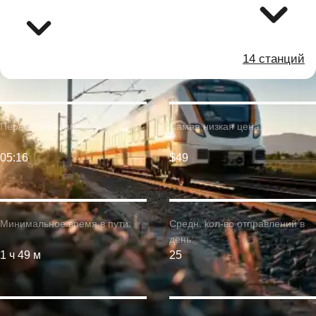
14 станций
Первое отправление:
Самая низкая цена:
05:16
$49
Минимальное время в пути:
Средн. кол-во отправлений в
день:
1 ч 49 м
25