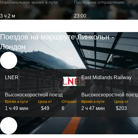
Максимальное время в пути:
Последнее отправление:
3 ч 2 м
23:00
Поездов на маршруте Линкольн -
Лондон
LNER
East Midlands Railway
Высокоскоростной поезд
Высокоскоростной поез
Время в пути
Цена от
Отправлений
Время в пути
Цена от
1 ч 49 мин
$49
6
2 ч 47 мин
$203