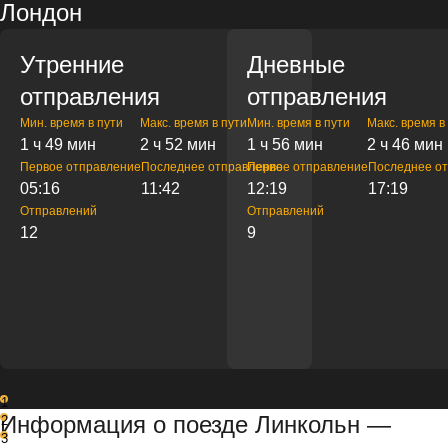
Лондон
Утренние
Дневные
отправления
отправления
Мин. время в пути
Макс. время в пути
Мин. время в пути
Макс. время в
1 ч 49 мин
2 ч 52 мин
1 ч 56 мин
2 ч 46 мин
Первое отправление
Последнее отправление
Первое отправление
Последнее о
05:16
11:42
12:19
17:19
Отправлений
Отправлений
12
9
1
Информация о поезде Линкольн —
2
3