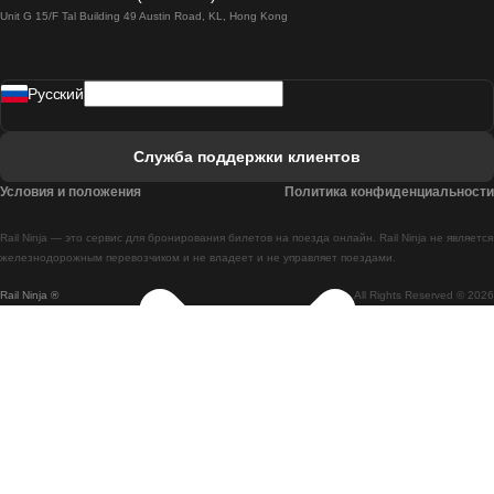
Unit G 15/F Tal Building 49 Austin Road, KL, Hong Kong
Поезд Лиссабон - Мадрид
Поезд Мадрид - Лиссабон
Pусский
Поезд Лиссабон - Фару
Поезд Фару - Лиссабон
Служба поддержки клиентов
Поезд Лиссабон - Коимбра
Условия и положения
Политика конфиденциальности
Поезд Коимбра - Лиссабон
Rail Ninja — это сервис для бронирования билетов на поезда онлайн. Rail Ninja не является
Поезд Лиссабон - Брага
железнодорожным перевозчиком и не владеет и не управляет поездами.
Rail Ninja ®
All Rights Reserved © 2026
Поезд Брага - Лиссабон
Поезд Порту - Коимбра
Поезд Коимбра - Порту
Поезд Барселона - Мадрид
Поезд Мадрид - Барселона