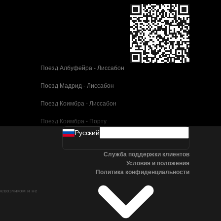
Поезд Албуфейра - Лиссабон
Поезд Мадрид - Лиссабон
Поезд Коимбра - Лиссабон
Поезд Коимбра - Порту
Pусский
Поезд Валенсия - Барселона
Служба поддержки клиентов
Поезд Севилья - Барселона
Условия и положения
Политика конфиденциальности
Поезд Малага - Барселона
ревозчиком и не
Поезд Малага - Мадрид
Поезд Кордова - Мадрид