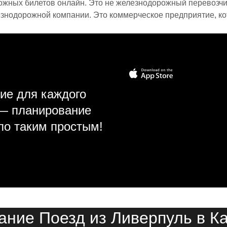
ожных билетов онлайн. Это не железнодорожный перевозчик,
знодорожной компании. Это коммерческое предприятие, ко
ие для каждого
 — планирование
ло таким простым!
ание Поезд из Ливерпуль в 