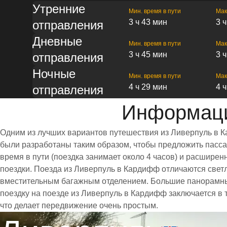
Утренние
Мин. время в пути
Мак
3 ч 43 мин
3 
отправления
Дневные
Мин. время в пути
Мак
3 ч 45 мин
3 
отправления
Ночные
Мин. время в пути
Мак
4 ч 29 мин
4 
отправления
Информаци
Одним из лучших вариантов путешествия из Ливерпуль в К
были разработаны таким образом, чтобы предложить пассаж
время в пути (поездка занимает около 4 часов) и расшир
поездки. Поезда из Ливерпуль в Кардифф отличаются све
вместительным багажным отделением. Большие панорамны
поездку на поезде из Ливерпуль в Кардифф заключается в 
что делает передвижение очень простым.