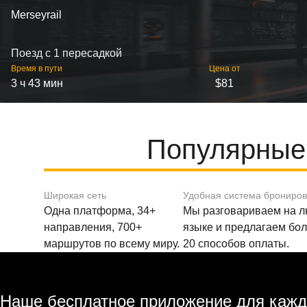
Merseyrail
Поезд с 1 пересадкой
Время в пути
Цена от
3 ч 43 мин
$81
Популярные
Широкая сеть
Удобная система брониро
Одна платформа, 34+
Мы разговариваем на 
направления, 700+
языке и предлагаем бо
маршрутов по всему миру.
20 способов оплаты.
Наше бесплатное приложение для кажд