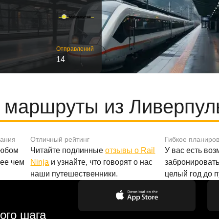
Отправлений
14
 маршруты из Ливерпул
вания
Отличный рейтинг
Гибкое планиро
любом
Читайте подлинные
отзывы о Rail
У вас есть во
лее чем
Ninja
и узнайте, что говорят о нас
забронировать
наши путешественники.
целый год до 
ого шага