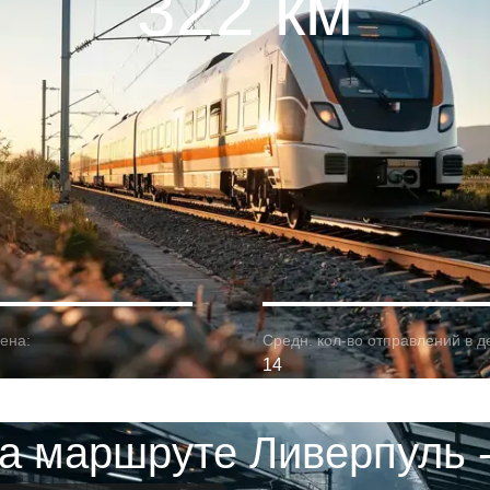
322 км
ена:
Средн. кол-во отправлений в д
14
на маршруте Ливерпуль 