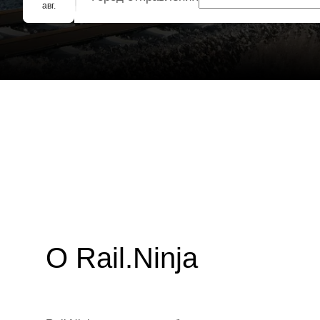
Групповое бронирование
авг.
О Rail.Ninja