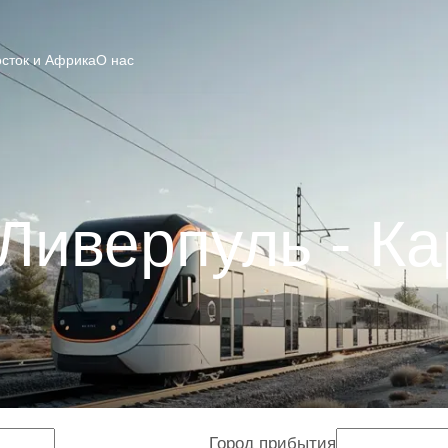
сток и Африка
О нас
Ливерпуль - 
Город прибытия