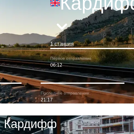
Кардиф
1 станция
Первое отправление:
06:12
ень:
Последнее отправление:
21:17
- Кардифф