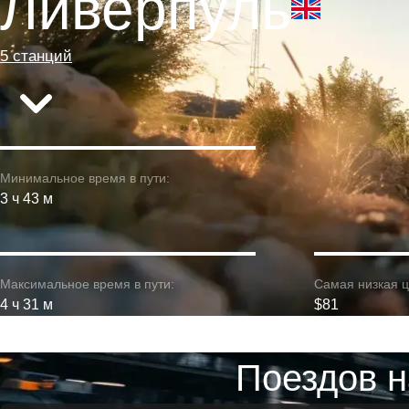
Ливерпуль
5 станций
Минимальное время в пути:
3 ч 43 м
Максимальное время в пути:
Самая низкая ц
4 ч 31 м
$81
Поездов 