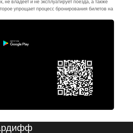
 не владеет и не эксплуатирует поезда, а также
торое упрощает процесс бронирования билетов на
Кардифф