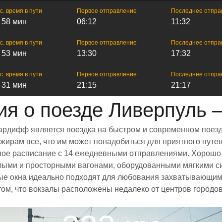
с. время в пути
Первое отправление
Последнее отпра
ч 58 мин
06:12
11:32
с. время в пути
Первое отправление
Последнее отпра
ч 53 мин
13:30
17:32
с. время в пути
Первое отправление
Последнее отпра
ч 31 мин
21:15
21:17
я о поезде Ливерпуль
ардифф является поездка на быстром и современном поезд
ирам все, что им может понадобиться для приятного путеш
енное расписание с 14 ежедневными отправлениями. Хорошо
тлыми и просторными вагонами, оборудованными мягкими с
е окна идеально подходят для любования захватывающими
том, что вокзалы расположены недалеко от центров городов