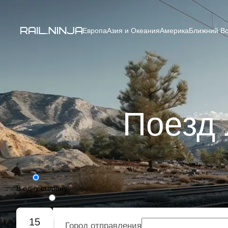
Европа
Азия и Океания
Америка
Ближний Во
Поезд 
В одну сторону
Туда-обратно
15
Город отправления