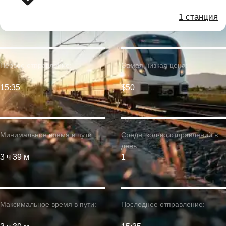
1 станция
Первое отправление:
Самая низкая цена:
15:35
$50
Минимальное время в пути:
Средн. кол-во отправлений в
день:
3 ч 39 м
1
Максимальное время в пути:
Последнее отправление: