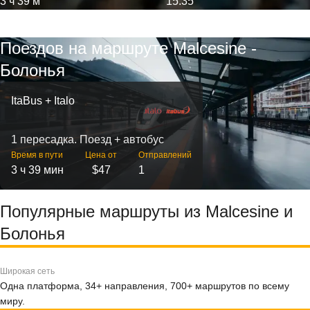
3 ч 39 м
15:35
Поездов на маршруте Malcesine -
Болонья
ItaBus + Italo
1 пересадка. Поезд + автобус
Время в пути
Цена от
Отправлений
3 ч 39 мин
$47
1
Популярные маршруты из Malcesine и
Болонья
Широкая сеть
Одна платформа, 34+ направления, 700+ маршрутов по всему
миру.