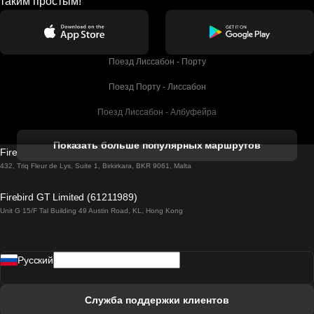
таким простым!
Поезд Лиссабон - Порту
Поезд Порту - Лиссабон
Поезд Лиссабон - Албуфейра
Поезд Албуфейра - Лиссабон
Показать больше популярных маршрутов
Firebird GT Limited (OC 1451)
Поезд Лиссабон - Лагос
432, Triq Fleur de Lys, Suite 1, Birkirkara, BKR 9061, Malta
Поезд Лагос - Лиссабон
Firebird GT Limited (61211989)
Unit G 15/F Tal Building 49 Austin Road, KL, Hong Kong
Поезд Лиссабон - Мадрид
Поезд Мадрид - Лиссабон
Pусский
Поезд Лиссабон - Фару
Поезд Фару - Лиссабон
Служба поддержки клиентов