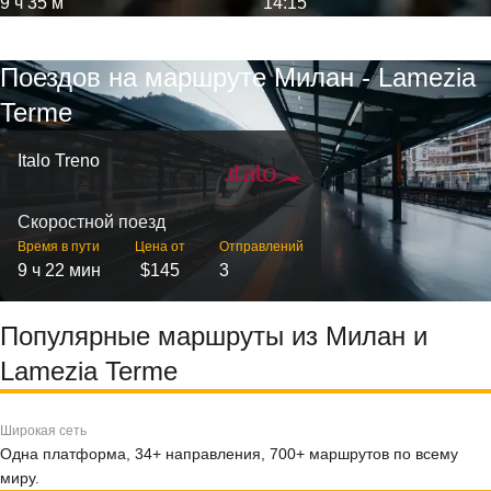
9 ч 35 м
14:15
Поездов на маршруте Милан - Lamezia
Terme
Italo Treno
Скоростной поезд
Время в пути
Цена от
Отправлений
9 ч 22 мин
$145
3
Популярные маршруты из Милан и
Lamezia Terme
Широкая сеть
Одна платформа, 34+ направления, 700+ маршрутов по всему
миру.