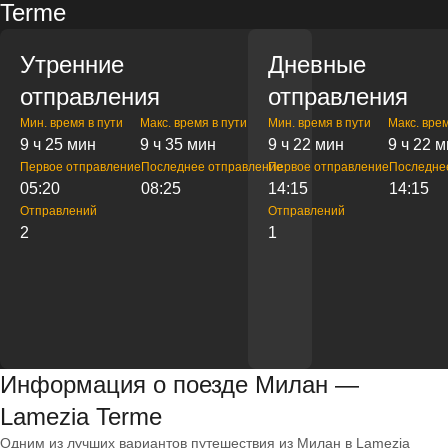
Terme
Утренние
Дневные
отправления
отправления
Мин. время в пути
Макс. время в пути
Мин. время в пути
Макс. врем
9 ч 25 мин
9 ч 35 мин
9 ч 22 мин
9 ч 22 
Первое отправление
Последнее отправление
Первое отправление
Последне
05:20
08:25
14:15
14:15
Отправлений
Отправлений
2
1
Информация о поезде Милан —
Lamezia Terme
Одним из лучших вариантов путешествия из Милан в Lamezia