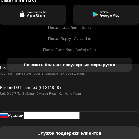
таким простым!
Поезд Лиссабон - Порту
Поезд Порту - Лиссабон
Поезд Лиссабон - Албуфейра
Поезд Албуфейра - Лиссабон
Показать больше популярных маршрутов
Firebird GT Limited (OC 1451)
Поезд Лиссабон - Лагос
432, Triq Fleur de Lys, Suite 1, Birkirkara, BKR 9061, Malta
Поезд Лагос - Лиссабон
Firebird GT Limited (61211989)
Unit G 15/F Tal Building 49 Austin Road, KL, Hong Kong
Поезд Лиссабон - Мадрид
Поезд Мадрид - Лиссабон
Pусский
Поезд Лиссабон - Фару
Поезд Фару - Лиссабон
Служба поддержки клиентов