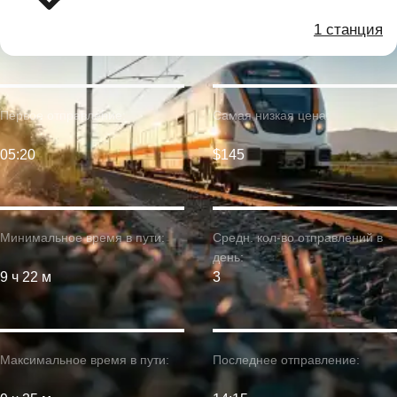
1 станция
Первое отправление:
Самая низкая цена:
05:20
$145
Минимальное время в пути:
Средн. кол-во отправлений в
день:
9 ч 22 м
3
Максимальное время в пути:
Последнее отправление: