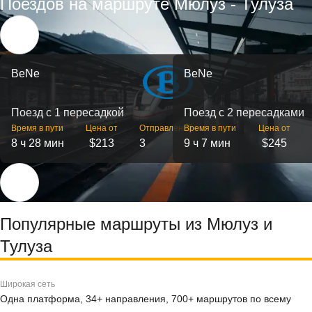
Поездов на маршруте Мюлуз - Тулуза
BeNe
BeNe
Поезд с 1 пересадкой
Поезд с 2 пересадками
Время в пути
Цена от
Отправлений
Время в пути
Цена от
8 ч 28 мин
$213
3
9 ч 7 мин
$245
Популярные маршруты из Мюлуз и
Тулуза
Широкая сеть
Одна платформа, 34+ направления, 700+ маршрутов по всему