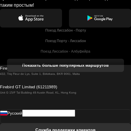
таким простым!
Поезд Лиссабон - Порту
Поезд Порту - Лиссабон
Поезд Лиссабон - Албуфейра
Поезд Албуфейра - Лиссабон
Показать больше популярных маршрутов
Firebird GT Limited (OC 1451)
Поезд Лиссабон - Лагос
432, Triq Fleur de Lys, Suite 1, Birkirkara, BKR 9061, Malta
Поезд Лагос - Лиссабон
Firebird GT Limited (61211989)
Unit G 15/F Tal Building 49 Austin Road, KL, Hong Kong
Поезд Лиссабон - Мадрид
Поезд Мадрид - Лиссабон
Pусский
Поезд Лиссабон - Фару
Поезд Фару - Лиссабон
Служба поддержки клиентов