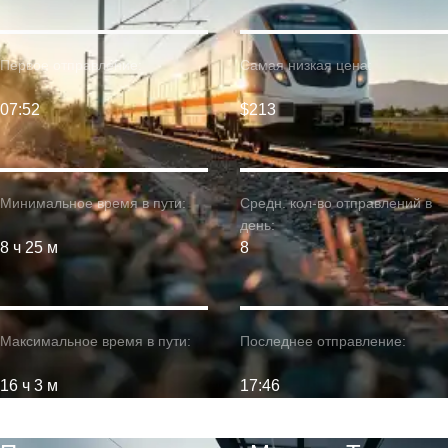
Первое отправление:
Самая низкая цена:
07:52
$213
Минимальное время в пути:
Средн. кол-во отправлений в
день:
8 ч 25 м
8
Максимальное время в пути:
Последнее отправление:
16 ч 3 м
17:46