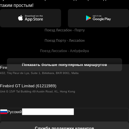
таким простым!
Поезд Лиссабон - Порту
Поезд Порту - Лиссабон
Поезд Лиссабон - Албуфейра
Поезд Албуфейра - Лиссабон
Показать больше популярных маршрутов
Firebird GT Limited (OC 1451)
Поезд Лиссабон - Лагос
432, Triq Fleur de Lys, Suite 1, Birkirkara, BKR 9061, Malta
Поезд Лагос - Лиссабон
Firebird GT Limited (61211989)
Unit G 15/F Tal Building 49 Austin Road, KL, Hong Kong
Поезд Лиссабон - Мадрид
Поезд Мадрид - Лиссабон
Pусский
Поезд Лиссабон - Фару
Поезд Фару - Лиссабон
Служба поддержки клиентов