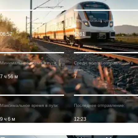
Первое отправление:
Самая низкая цена:
06:57
$261
Минимальное время в пути:
Средн. кол-во отправлений в
день:
7 ч 56 м
7
Максимальное время в пути:
Последнее отправление:
9 ч 6 м
12:23