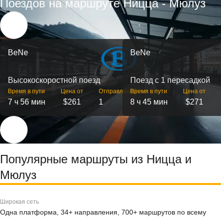
Поездов на маршруте Ницца - Мюлуз
BeNe
BeNe
Высокоскоростной поезд
Поезд с 1 пересадкой
Время в пути
Цена от
Отправлений
Время в пути
Цена от
7 ч 56 мин
$261
1
8 ч 45 мин
$271
Популярные маршруты из Ницца и
Мюлуз
Широкая сеть
Одна платформа, 34+ направления, 700+ маршрутов по всему