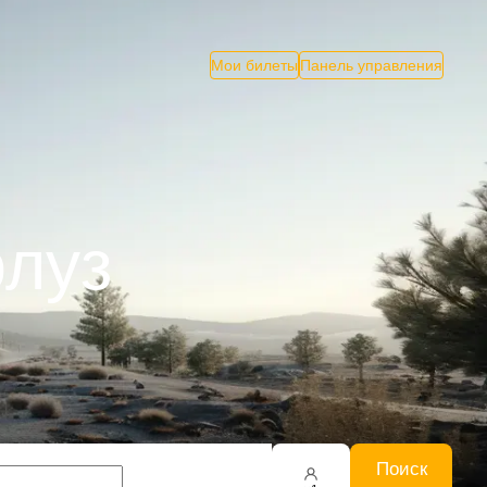
Мои билеты
Панель управления
луз
Поиск