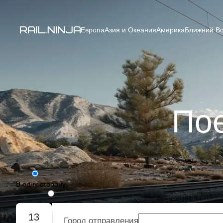
Европа
Азия и Океания
Америка
Ближний Во
По
В одну сторону
Туда-обратно
13
Город отправления