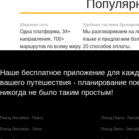
Популяр
Широкая сеть
Удобная система брониро
Одна платформа, 34+
Мы разговариваем на 
направления, 700+
языке и предлагаем бо
маршрутов по всему миру.
20 способов оплаты.
Наше бесплатное приложение для кажд
вашего путешествия - планирование по
никогда не было таким простым!
Поезд Лиссабон - Порту
Поезд Порту - Лисса
Поезд Лиссабон - Лагос
Поезд Лагос - Лисса