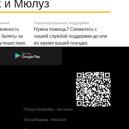
 и Мюлуз
вание
Гарантированная поддержка
зможность
Нужна помощь? Свяжитесь с
 билеты за
нашей службой поддержки до или
путешествия.
во время вашей поездки.
Поезд Албуфейра - Лиссабон
Поезд Мадрид - Лиссабон