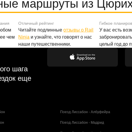
ные маршруты из Цюрих
вания
Отличный рейтинг
Гибкое планиро
любом
Читайте подлинные
отзывы о Rail
У вас есть во
лее чем
Ninja
и узнайте, что говорят о нас
забронировать
наши путешественники.
целый год до 
ого шага
ездок еще
бон
Поезд Лиссабон - Албуфейра
бон
Поезд Лиссабон - Мадрид