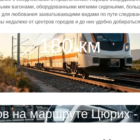
ными вагонами, оборудованными мягкими сиденьями, боль
 для любования захватывающими видами по пути следовани
ы недалеко от центров городов и до них удобно добиратьс
180 км
ов на маршруте Цюрих -