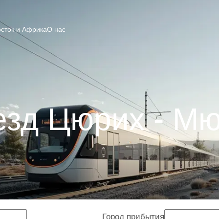
сток и Африка
О нас
езд Цюрих - Мю
Город прибытия