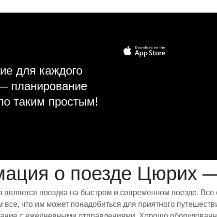
ие для каждого
 — планирование
ло таким простым!
ация о поезде Цюрих 
 является поездка на быстром и современном поезде. Все
все, что им может понадобиться для приятного путешестви
исание с ежедневными отправлениями. Хорошо оборудованны