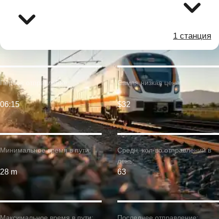
1 станция
Первое отправление:
Самая низкая цена:
06:15
$32
Минимальное время в пути:
Средн. кол-во отправлений в
день:
28 m
63
Максимальное время в пути:
Последнее отправление: