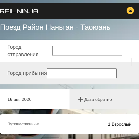
Поезд Район Наньган - Таоюань
Город
отправления
Город прибытия
16 авг. 2026
Дата обратно
1
Взрослый
Путешественники