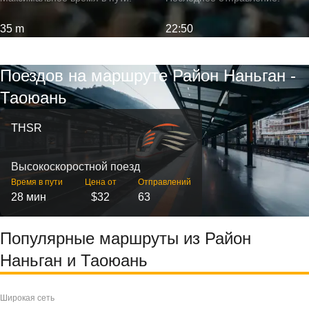
35 m
22:50
Поездов на маршруте Район Наньган -
Таоюань
THSR
Высокоскоростной поезд
Время в пути
Цена от
Отправлений
28 мин
$32
63
Популярные маршруты из Район
Наньган и Таоюань
Широкая сеть