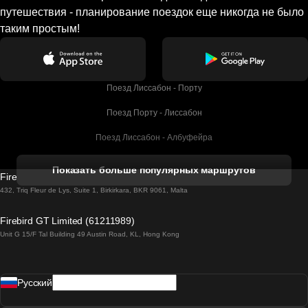
путешествия - планирование поездок еще никогда не было
таким простым!
Поезд Лиссабон - Порту
Поезд Порту - Лиссабон
Поезд Лиссабон - Албуфейра
Поезд Албуфейра - Лиссабон
Показать больше популярных маршрутов
Firebird GT Limited (OC 1451)
Поезд Лиссабон - Лагос
432, Triq Fleur de Lys, Suite 1, Birkirkara, BKR 9061, Malta
Поезд Лагос - Лиссабон
Firebird GT Limited (61211989)
Unit G 15/F Tal Building 49 Austin Road, KL, Hong Kong
Поезд Лиссабон - Мадрид
Поезд Мадрид - Лиссабон
Pусский
Поезд Лиссабон - Фару