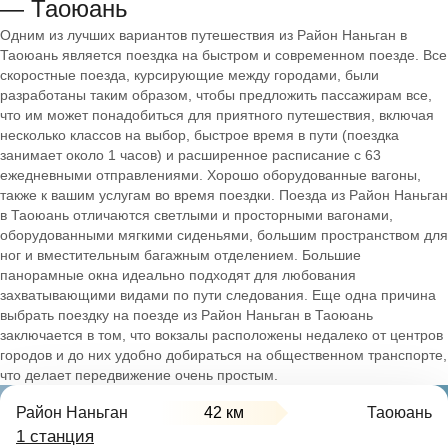
— Таоюань
Одним из лучших вариантов путешествия из Район Наньган в
Таоюань является поездка на быстром и современном поезде. Все
скоростные поезда, курсирующие между городами, были
разработаны таким образом, чтобы предложить пассажирам все,
что им может понадобиться для приятного путешествия, включая
несколько классов на выбор, быстрое время в пути (поездка
занимает около 1 часов) и расширенное расписание с 63
ежедневными отправлениями. Хорошо оборудованные вагоны,
также к вашим услугам во время поездки. Поезда из Район Наньган
в Таоюань отличаются светлыми и просторными вагонами,
оборудованными мягкими сиденьями, большим пространством для
ног и вместительным багажным отделением. Большие
панорамные окна идеально подходят для любования
захватывающими видами по пути следования. Еще одна причина
выбрать поездку на поезде из Район Наньган в Таоюань
заключается в том, что вокзалы расположены недалеко от центров
городов и до них удобно добираться на общественном транспорте,
что делает передвижение очень простым.
Район Наньган
42 км
Таоюань
1 станция