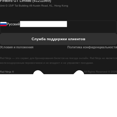
Firebird GT Limited (61211989)
Unit G 15/F Tal Building 49 Austin Road, KL, Hong Kong
Поезд Лиссабон - Мадрид
Поезд Мадрид - Лиссабон
Pусский
Поезд Лиссабон - Фару
Поезд Фару - Лиссабон
Служба поддержки клиентов
Поезд Лиссабон - Коимбра
Условия и положения
Политика конфиденциальности
Поезд Коимбра - Лиссабон
Rail Ninja — это сервис для бронирования билетов на поезда онлайн. Rail Ninja не является
Поезд Лиссабон - Брага
железнодорожным перевозчиком и не владеет и не управляет поездами.
Rail Ninja ®
All Rights Reserved © 2026
Поезд Брага - Лиссабон
Поезд Порту - Коимбра
Поезд Коимбра - Порту
Поезд Барселона - Мадрид
Поезд Мадрид - Барселона