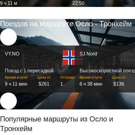
9 ч 11 м
22:50
Поездов на маршруте Осло - Тронхейм
VY.NO
SJ Nord
Поезд с 1 пересадкой
Высокоскоростной поез
Время в пути
Цена от
Отправлений
Время в пути
Цена от
9 ч 11 мин
$261
1
6 ч 38 мин
$136
Популярные маршруты из Осло и
Тронхейм