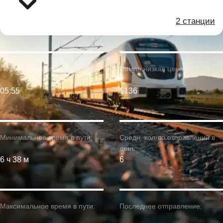
2 станции
Первое отправление:
Самая низкая цена:
05:55
$136
Минимальное время в пути:
Средн. кол-во отправлений в
день:
6 ч 38 м
6
Максимальное время в пути:
Последнее отправление: