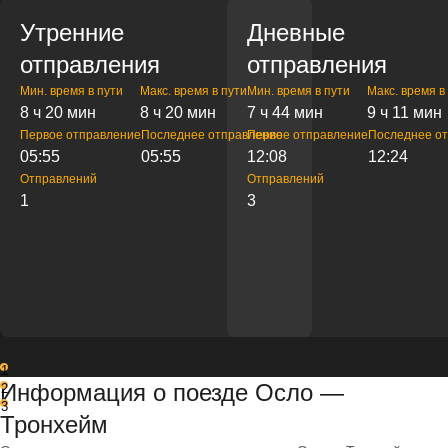
Утренние
Дневные
отправления
отправления
Мин. время в пути
Макс. время в пути
Мин. время в пути
Макс. время в
8 ч 20 мин
8 ч 20 мин
7 ч 44 мин
9 ч 11 мин
Первое отправление
Последнее отправление
Первое отправление
Последнее о
05:55
05:55
12:08
12:24
Отправлений
Отправлений
1
3
1
Информация о поезде Осло —
2
3
Тронхейм