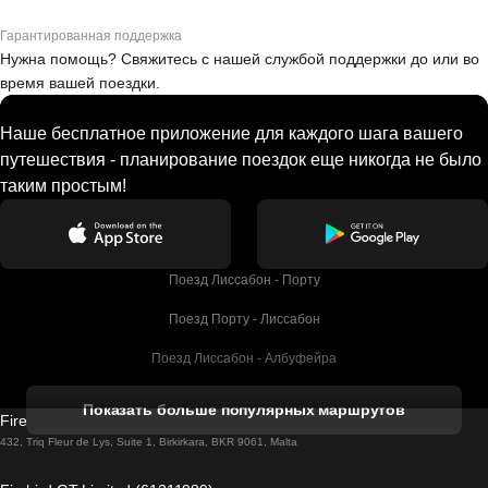
Гарантированная поддержка
Нужна помощь? Свяжитесь с нашей службой поддержки до или во
время вашей поездки.
Наше бесплатное приложение для каждого шага вашего
путешествия - планирование поездок еще никогда не было
таким простым!
Поезд Лиссабон - Порту
Поезд Порту - Лиссабон
Поезд Лиссабон - Албуфейра
Поезд Албуфейра - Лиссабон
Показать больше популярных маршрутов
Firebird GT Limited (OC 1451)
Поезд Лиссабон - Лагос
432, Triq Fleur de Lys, Suite 1, Birkirkara, BKR 9061, Malta
Поезд Лагос - Лиссабон