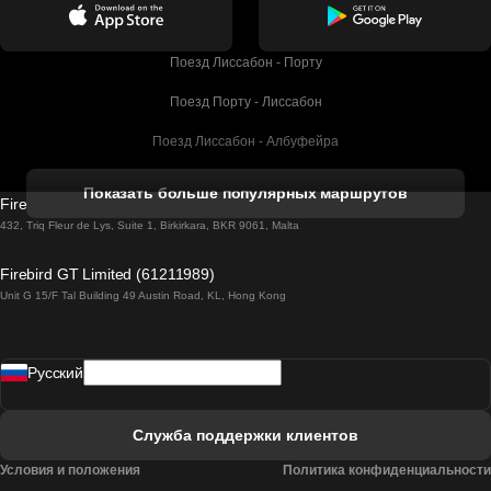
Поезд Лиссабон - Порту
Поезд Порту - Лиссабон
Поезд Лиссабон - Албуфейра
Поезд Албуфейра - Лиссабон
Показать больше популярных маршрутов
Firebird GT Limited (OC 1451)
Поезд Лиссабон - Лагос
432, Triq Fleur de Lys, Suite 1, Birkirkara, BKR 9061, Malta
Поезд Лагос - Лиссабон
Firebird GT Limited (61211989)
Unit G 15/F Tal Building 49 Austin Road, KL, Hong Kong
Поезд Лиссабон - Мадрид
Поезд Мадрид - Лиссабон
Pусский
Поезд Лиссабон - Фару
Поезд Фару - Лиссабон
Служба поддержки клиентов
Поезд Лиссабон - Коимбра
Условия и положения
Политика конфиденциальности