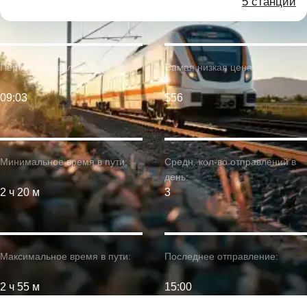
5 станций
Первое отправление:
Самая низкая цена:
09:03
$56
Минимальное время в пути:
Средн. кол-во отправлений в
день:
2 ч 20 м
3
Максимальное время в пути:
Последнее отправление:
2 ч 55 м
15:00