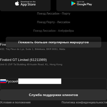
Поезд Лиссабон - Порту
Поезд Порту - Лиссабон
Поезд Лиссабон - Албуфейра
Поезд Албуфейра - Лиссабон
Показать больше популярных маршрутов
Firebird GT Limited (OC 1451)
Поезд Лиссабон - Лагос
432, Triq Fleur de Lys, Suite 1, Birkirkara, BKR 9061, Malta
Поезд Лагос - Лиссабон
Firebird GT Limited (61211989)
Unit G 15/F Tal Building 49 Austin Road, KL, Hong Kong
Поезд Лиссабон - Мадрид
Поезд Мадрид - Лиссабон
Pусский
Поезд Лиссабон - Фару
Поезд Фару - Лиссабон
Служба поддержки клиентов
Поезд Лиссабон - Коимбра
Условия и положения
Политика конфиденциальности