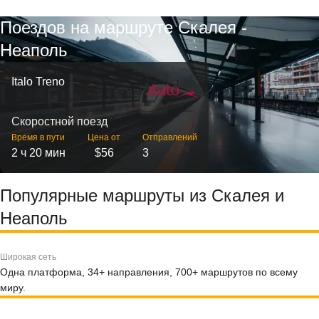
Поездов на маршруте Скалея -
Неаполь
Italo Treno
Скоростной поезд
Время в пути
Цена от
Отправлений
2 ч 20 мин
$56
3
Популярные маршруты из Скалея и
Неаполь
Широкая сеть
Одна платформа, 34+ направления, 700+ маршрутов по всему
миру.