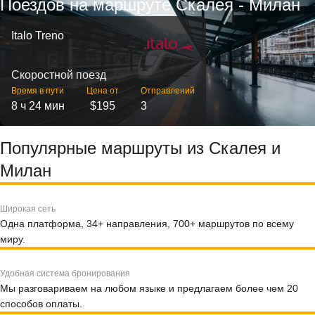
Поездов на маршруте Скалея - Милан
Italo Treno
Скоростной поезд
Время в пути
Цена от
Отправлений
8 ч 24 мин
$195
3
Популярные маршруты из Скалея и
Милан
Широкая сеть
Одна платформа, 34+ направления, 700+ маршрутов по всему
миру.
Удобная система бронирования
Мы разговариваем на любом языке и предлагаем более чем 20
способов оплаты.