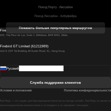
Поезд Порту - Лиссабон
Поезд Лиссабон - Албуфейра
Поезд Албуфейра - Лиссабон
Показать больше популярных маршрутов
Firebird GT Limited (OC 1451)
Поезд Лиссабон - Лагос
432, Triq Fleur de Lys, Suite 1, Birkirkara, BKR 9061, Malta
Поезд Лагос - Лиссабон
Firebird GT Limited (61211989)
Unit G 15/F Tal Building 49 Austin Road, KL, Hong Kong
Поезд Лиссабон - Мадрид
Поезд Мадрид - Лиссабон
Pусский
Поезд Лиссабон - Фару
Поезд Фару - Лиссабон
Служба поддержки клиентов
Поезд Лиссабон - Коимбра
Условия и положения
Политика конфиденциальности
Поезд Коимбра - Лиссабон
Rail Ninja — это сервис для бронирования билетов на поезда онлайн. Rail Ninja не является
Поезд Лиссабон - Брага
железнодорожным перевозчиком и не владеет и не управляет поездами.