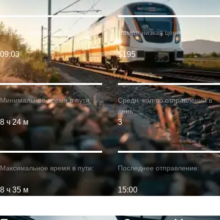
Первое отправление:
Самая низкая цена:
09:03
$195
Минимальное время в пути:
Средн. кол-во отправлений в
день:
8 ч 24 м
3
Максимальное время в пути:
Последнее отправление:
8 ч 35 м
15:00