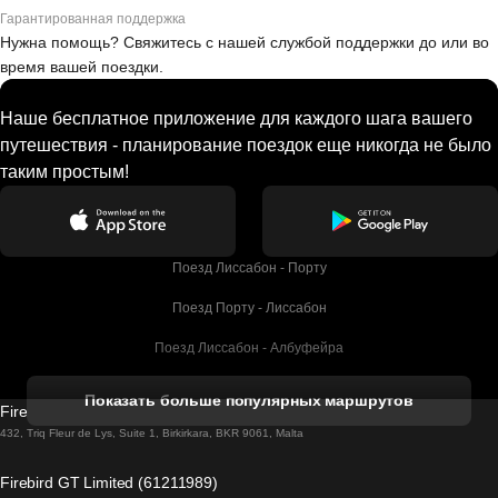
Гарантированная поддержка
Нужна помощь? Свяжитесь с нашей службой поддержки до или во
время вашей поездки.
Наше бесплатное приложение для каждого шага вашего
путешествия - планирование поездок еще никогда не было
таким простым!
Поезд Лиссабон - Порту
Поезд Порту - Лиссабон
Поезд Лиссабон - Албуфейра
Поезд Албуфейра - Лиссабон
Показать больше популярных маршрутов
Firebird GT Limited (OC 1451)
Поезд Лиссабон - Лагос
432, Triq Fleur de Lys, Suite 1, Birkirkara, BKR 9061, Malta
Поезд Лагос - Лиссабон
Firebird GT Limited (61211989)