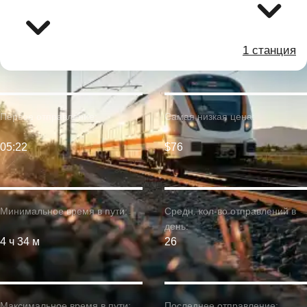
1 станция
Первое отправление:
Самая низкая цена:
05:22
$76
Минимальное время в пути:
Средн. кол-во отправлений в
день:
4 ч 34 м
26
Максимальное время в пути:
Последнее отправление: