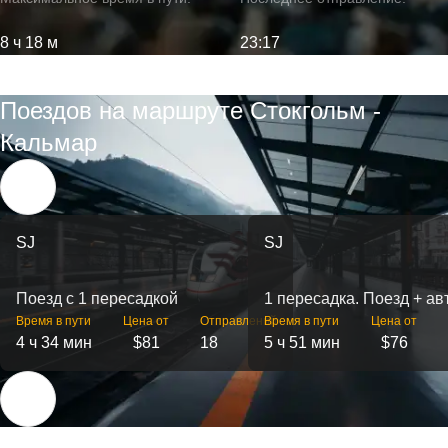
8 ч 18 м
23:17
Поездов на маршруте Стокгольм -
Кальмар
SJ
SJ
Поезд с 1 пересадкой
1 пересадка. Поезд + ав
Время в пути
Цена от
Отправлений
Время в пути
Цена от
4 ч 34 мин
$81
18
5 ч 51 мин
$76