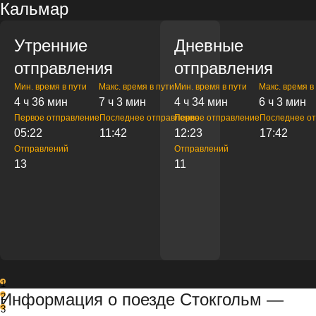
Кальмар
Утренние
Дневные
отправления
отправления
Мин. время в пути
Макс. время в пути
Мин. время в пути
Макс. время в
4 ч 36 мин
7 ч 3 мин
4 ч 34 мин
6 ч 3 мин
Первое отправление
Последнее отправление
Первое отправление
Последнее о
05:22
11:42
12:23
17:42
Отправлений
Отправлений
13
11
1
Информация о поезде Стокгольм —
2
3