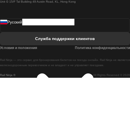
Unit G 15/F Tal Building 49 Austin Road, KL, Hong Kong
Поезд Лиссабон - Мадрид
Поезд Мадрид - Лиссабон
Pусский
Поезд Лиссабон - Фару
Поезд Фару - Лиссабон
Служба поддержки клиентов
Поезд Лиссабон - Коимбра
Условия и положения
Политика конфиденциальности
Поезд Коимбра - Лиссабон
Rail Ninja — это сервис для бронирования билетов на поезда онлайн. Rail Ninja не является
Поезд Лиссабон - Брага
железнодорожным перевозчиком и не владеет и не управляет поездами.
Rail Ninja ®
All Rights Reserved © 2026
Поезд Брага - Лиссабон
Поезд Порту - Коимбра
Поезд Коимбра - Порту
Поезд Барселона - Мадрид
Поезд Мадрид - Барселона
Поезд Барселона - Валенсия