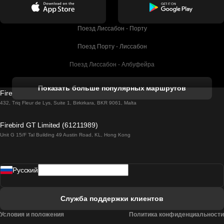
Поезд Лиссабон - Порту
Поезд Порту - Лиссабон
Поезд Лиссабон - Албуфейра
Поезд Албуфейра - Лиссабон
Показать больше популярных маршрутов
Firebird GT Limited (OC 1451)
Поезд Лиссабон - Лагос
432, Triq Fleur de Lys, Suite 1, Birkirkara, BKR 9061, Malta
Поезд Лагос - Лиссабон
Firebird GT Limited (61211989)
Unit G 15/F Tal Building 49 Austin Road, KL, Hong Kong
Поезд Лиссабон - Мадрид
Поезд Мадрид - Лиссабон
Pусский
Поезд Лиссабон - Фару
Поезд Фару - Лиссабон
Служба поддержки клиентов
Поезд Лиссабон - Коимбра
Условия и положения
Политика конфиденциальности