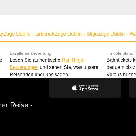
ay
Züge Dublin - Limerick
Züge Dublin - Sligo
Züge Dublin - Wa
Exzellente Bewertung
Flexible planu
e
Lesen Sie authentische
Rail Ninja-
Bahntickets 
Bewertungen
und sehen Sie, was unsere
bequem bis z
Reisenden über uns sagen.
Voraus buche
rer Reise -