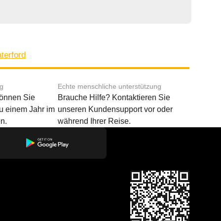
terford
ng
Echte menschliche unterstützung
können Sie
Brauche Hilfe? Kontaktieren Sie
u einem Jahr im
unseren Kundensupport vor oder
n.
während Ihrer Reise.