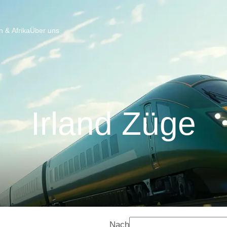
 & Afrika
Über uns
Irland Züge
Nach