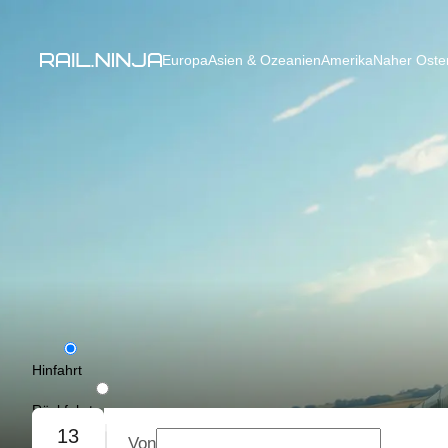
Europa
Asien & Ozeanien
Amerika
Naher Osten
Hinfahrt
Rückfahrt
13
Von