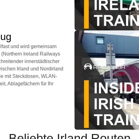
zug
elfast und wird gemeinsam
R (Northern Ireland Railways
hreitender innerstädtischer
ischen Irland und Nordirland
lle mit Steckdosen, WLAN-
it, Ablagefächern für Ihr
Beliebte Irland Routen