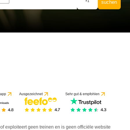
×
1
suchen
 app
Ausgezeichnet
Sehr gut & empfohlen
f exploiteert geen treinen en is geen officiële website