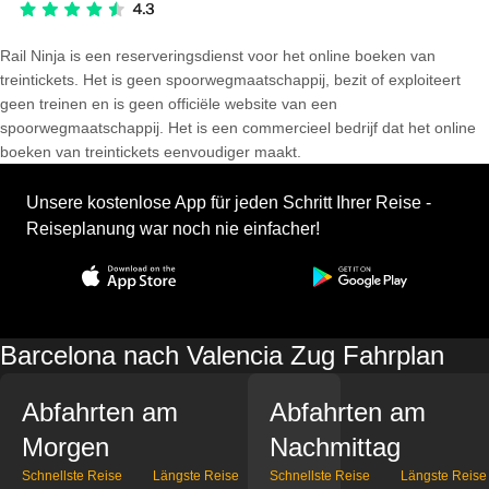
Rail Ninja is een reserveringsdienst voor het online boeken van
treintickets. Het is geen spoorwegmaatschappij, bezit of exploiteert
geen treinen en is geen officiële website van een
spoorwegmaatschappij. Het is een commercieel bedrijf dat het online
boeken van treintickets eenvoudiger maakt.
Unsere kostenlose App für jeden Schritt Ihrer Reise -
Reiseplanung war noch nie einfacher!
Barcelona nach Valencia Zug Fahrplan
Abfahrten am
Abfahrten am
Morgen
Nachmittag
Schnellste Reise
Längste Reise
Schnellste Reise
Längste Reise