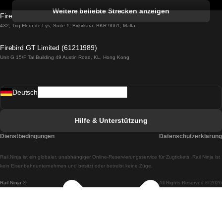
Züge von Albufeira nach Lissabon
Weitere beliebte Strecken anzeigen
Firebird GT Limited (OC 1451)
Züge von Lissabon nach Lagos
432, Triq Fleur de Lys, Suite 1, Birkirkara, BKR 9061, Malta
Züge von Lagos nach Lissabon
Firebird GT Limited (61211989)
Unit G 15/F Tal Building 49 Austin Road, KL, Hong Kong
Züge von Lissabon nach Madrid
Züge von Madrid nach Lissabon
Deutsch
Züge von Lissabon nach Faro
Züge von Faro nach Lissabon
Hilfe & Unterstützung
Züge von Lissabon nach Coimbra
Dienstbedingungen
Datenschutzerklärung
Züge von Coimbra nach Lissabon
Rail.Ninja ist ein globaler, unabhängiger Online-Reservierungsservice für Zugtickets. Rail Ninja ist
Züge von Lissabon nach Braga
kein Eisenbahnunternehmen und besitzt oder betreibt keine Züge.
Rail Ninja ®
All Rights Reserved © 2026
Züge von Braga nach Lissabon
Züge von Porto nach Coimbra
Züge von Coimbra nach Porto