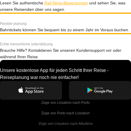
Lesen Sie authentische
Rail Ninja-Bewertungen
und sehen Sie, was
unsere Reisenden über uns sagen.
Flexible planung
Bahntickets können Sie bequem bis zu einem Jahr im Voraus buchen.
Echte menschliche unterstützung
Brauche Hilfe? Kontaktieren Sie unseren Kundensupport vor oder
während Ihrer Reise.
Unsere kostenlose App für jeden Schritt Ihrer Reise -
Reiseplanung war noch nie einfacher!
Züge von Lissabon nach Porto
Züge von Porto nach Lissabon
Züge von Lissabon nach Albufeira