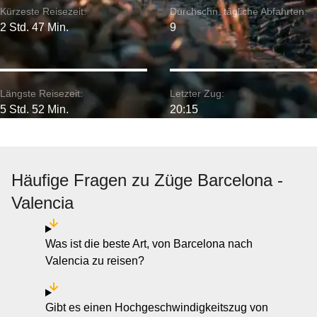
Kürzeste Reisezeit:
Durchschn. tägliche Abfahrten:
2 Std. 47 Min.
9
Längste Reisezeit:
Letzter Zug:
5 Std. 52 Min.
20:15
Häufige Fragen zu Züge Barcelona -
Valencia
Was ist die beste Art, von Barcelona nach
Valencia zu reisen?
Gibt es einen Hochgeschwindigkeitszug von