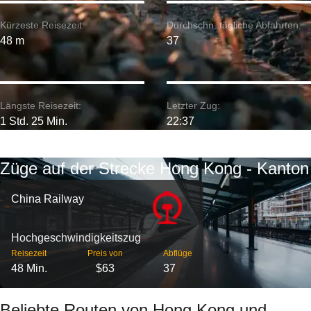
Kürzeste Reisezeit:
Durchschn. tägliche Abfahrten:
48 m
37
Längste Reisezeit:
Letzter Zug:
1 Std. 25 Min.
22:37
Züge auf der Strecke Hong Kong - Kanton
China Railway
Hochgeschwindigkeitszug
Reisezeit
Preis von
Abflüge
48 Min.
$63
37
Beliebte Routen von Hong Kong und