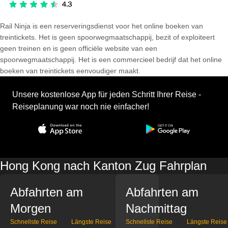
Rail Ninja is een reserveringsdienst voor het online boeken van
treintickets. Het is geen spoorwegmaatschappij, bezit of exploiteert
geen treinen en is geen officiële website van een
spoorwegmaatschappij. Het is een commercieel bedrijf dat het online
boeken van treintickets eenvoudiger maakt.
Unsere kostenlose App für jeden Schritt Ihrer Reise -
Reiseplanung war noch nie einfacher!
Hong Kong nach Kanton Zug Fahrplan
Abfahrten am
Abfahrten am
Morgen
Nachmittag
Schnellste Reise
Längste Reise
Schnellste Reise
Längste Reise