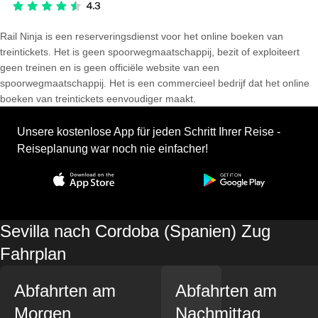
Rail Ninja is een reserveringsdienst voor het online boeken van
treintickets. Het is geen spoorwegmaatschappij, bezit of exploiteert
geen treinen en is geen officiële website van een
spoorwegmaatschappij. Het is een commercieel bedrijf dat het online
boeken van treintickets eenvoudiger maakt.
Unsere kostenlose App für jeden Schritt Ihrer Reise -
Reiseplanung war noch nie einfacher!
Sevilla nach Cordoba (Spanien) Zug
Fahrplan
Abfahrten am
Abfahrten am
Morgen
Nachmittag