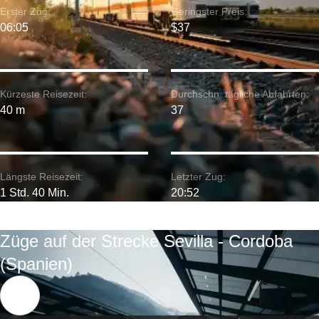
Erster Zug:
Geringster Preis:
06:05
$37
Kürzeste Reisezeit:
Durchschn. tägliche Abfahrten:
40 m
37
Längste Reisezeit:
Letzter Zug:
1 Std. 40 Min.
20:52
Züge auf der Strecke Sevilla - Cordoba
(Spanien)