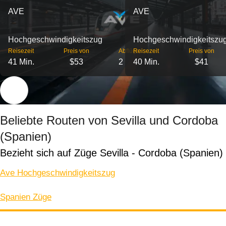
AVE
AVE
Hochgeschwindigkeitszug
Hochgeschwindigkeitszu
Reisezeit
Preis von
Abflüge
Reisezeit
Preis von
41 Min.
$53
2
40 Min.
$41
Beliebte Routen von Sevilla und Cordoba
(Spanien)
Bezieht sich auf Züge Sevilla - Cordoba (Spanien)
Ave Hochgeschwindigkeitszug
Spanien Züge