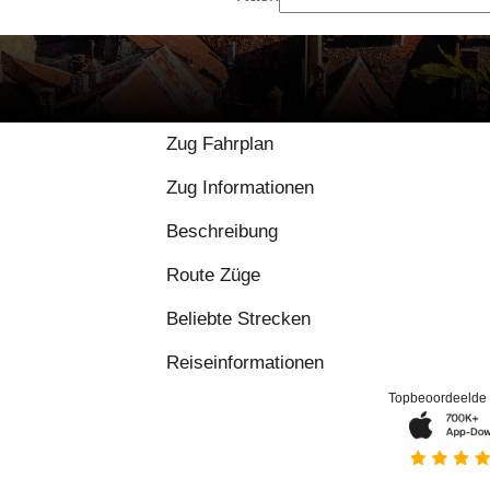
8.9 / 10 basierend auf
Zug Fahrplan
Zug Informationen
Beschreibung
Route Züge
Beliebte Strecken
Reiseinformationen
Topbeoordeelde