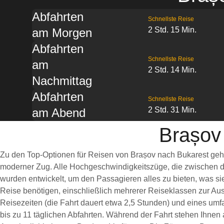
Abfahrten
Schnellste Reise
2 Std. 15 Min.
am Morgen
Abfahrten
Schnellste Reise
am
2 Std. 14 Min.
Nachmittag
Abfahrten
Schnellste Reise
2 Std. 31 Min.
am Abend
Brașov
Zu den Top-Optionen für Reisen von Brașov nach Bukarest gehö
moderner Zug. Alle Hochgeschwindigkeitszüge, die zwischen d
wurden entwickelt, um den Passagieren alles zu bieten, was s
Reise benötigen, einschließlich mehrerer Reiseklassen zur Aus
Reisezeiten (die Fahrt dauert etwa 2,5 Stunden) und eines umf
bis zu 11 täglichen Abfahrten. Während der Fahrt stehen Ihnen 