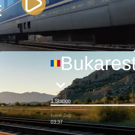
Bukares
1 Station
Erster Zug:
03:37