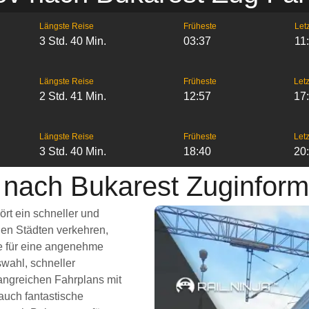
Längste Reise
Früheste
Letz
3 Std. 40 Min.
03:37
11
Längste Reise
Früheste
Letz
2 Std. 41 Min.
12:57
17
Längste Reise
Früheste
Letz
3 Std. 40 Min.
18:40
20
 nach Bukarest Zuginform
rt ein schneller und
en Städten verkehren,
ie für eine angenehme
wahl, schneller
angreichen Fahrplans mit
auch fantastische