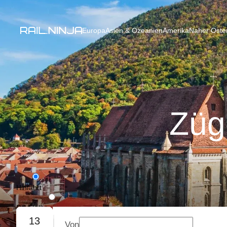
Europa
Asien & Ozeanien
Amerika
Naher Osten
Züg
Hinfahrt
Rückfahrt
13
Von