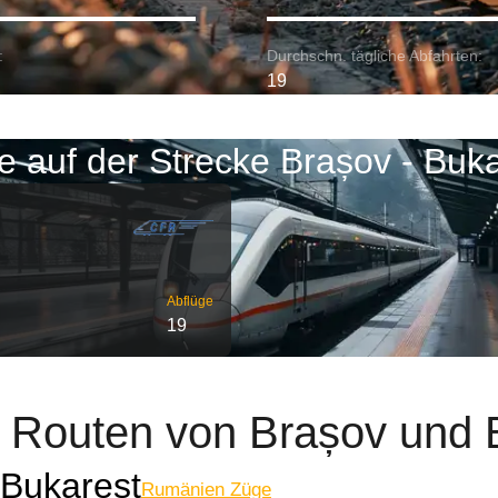
:
Durchschn. tägliche Abfahrten:
19
e auf der Strecke Brașov - Buka
Abflüge
19
e Routen von Brașov und 
 Bukarest
Rumänien Züge