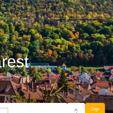
Meine Tickets
Steuerungspanel
rest
Züge