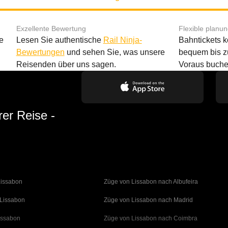
Exzellente Bewertung
Flexible planu
e
Lesen Sie authentische
Rail Ninja-
Bahntickets 
Bewertungen
und sehen Sie, was unsere
bequem bis z
Reisenden über uns sagen.
Voraus buche
rer Reise -
Lissabon
Züge von Lissabon nach Albufeira
 Lissabon
Züge von Lissabon nach Madrid
issabon
Züge von Lissabon nach Coimbra