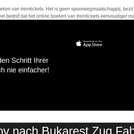
eken van treintickets. Het is geen spoorwegmaatschappij, bezit o
 bedrijf dat het online boeken van treintickets eenvoudiger ma
en Schritt Ihrer
h nie einfacher!
ov nach Bukarest Zug Fah