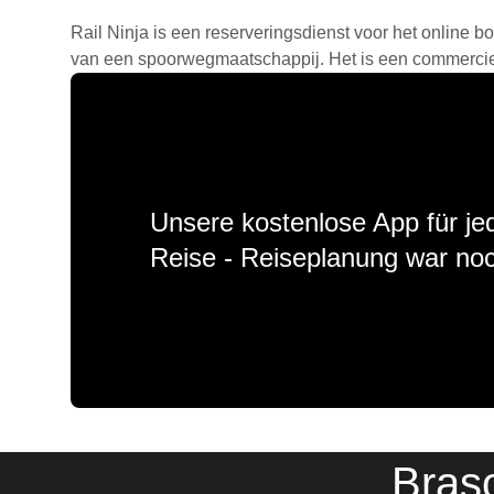
Rail Ninja is een reserveringsdienst voor het online bo
van een spoorwegmaatschappij. Het is een commercieel
Unsere kostenlose App für jed
Reise - Reiseplanung war noc
Braș