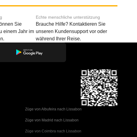
ng
Echte menschliche unterstützung
können Sie
Brauche Hilfe? Kontaktieren Sie
u einem Jahr im
unseren Kundensupport vor oder
n.
während Ihrer Reise.
Züge von Albufeira nach Lissabon
Züge von Madrid nach Lissabon
Züge von Coimbra nach Lissabon