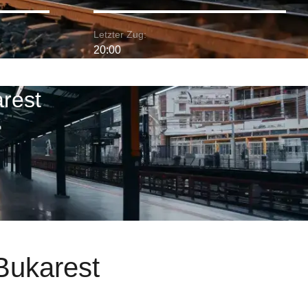
Letzter Zug:
20:00
rest
Bukarest