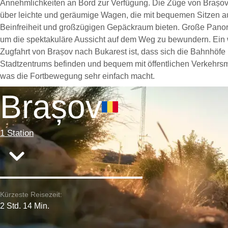
Annehmlichkeiten an Bord zur Verfügung. Die Züge von Brașov
über leichte und geräumige Wagen, die mit bequemen Sitzen aus
Beinfreiheit und großzügigen Gepäckraum bieten. Große Panora
um die spektakuläre Aussicht auf dem Weg zu bewundern. Ein w
Zugfahrt von Brașov nach Bukarest ist, dass sich die Bahnhöfe
Stadtzentrums befinden und bequem mit öffentlichen Verkehrsmi
was die Fortbewegung sehr einfach macht.
Brașov
1 Station
Kürzeste Reisezeit:
2 Std. 14 Min.