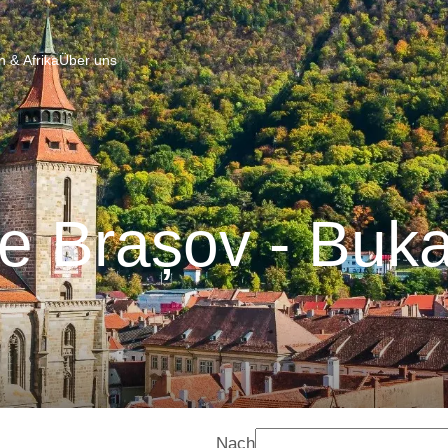
 & Afrika
Über uns
e Brașov - Buka
Nach