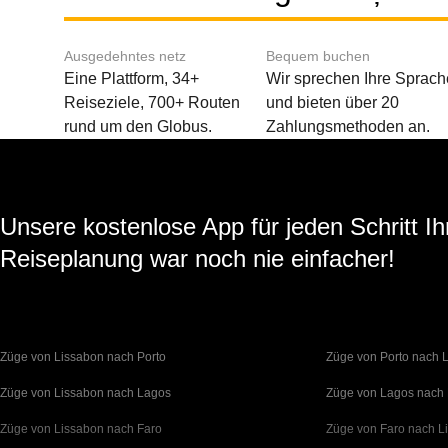
Ausgedehntes netz
Bequem buchen
Eine Plattform, 34+
Wir sprechen Ihre Sprach
Reiseziele, 700+ Routen
und bieten über 20
rund um den Globus.
Zahlungsmethoden an.
Unsere kostenlose App für jeden Schritt Ih
Reiseplanung war noch nie einfacher!
Züge von Lissabon nach Porto
Züge von Porto nach 
Züge von Lissabon nach Lagos
Züge von Lagos nach
Züge von Lissabon nach Faro
Züge von Faro nach L