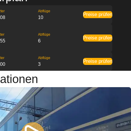
ter
Abflüge
Preise prüfen
:08
10
ter
Abflüge
Preise prüfen
:55
6
ter
Abflüge
Preise prüfen
:00
3
ationen