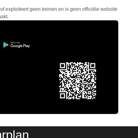
f exploiteert geen treinen en is geen officiële website
akt.
rplan