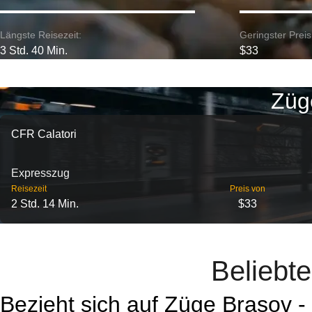
Längste Reisezeit:
Geringster Preis
3 Std. 40 Min.
$33
Züg
CFR Calatori
Expresszug
Reisezeit
Preis von
2 Std. 14 Min.
$33
Beliebt
Bezieht sich auf Züge Brașov -