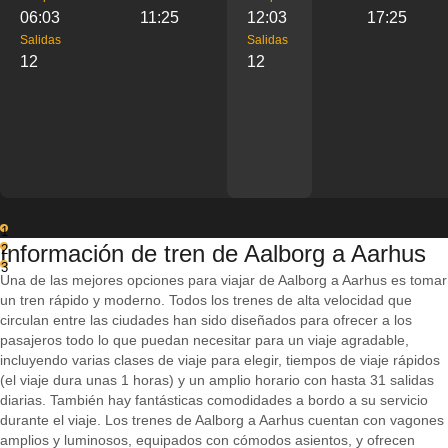
06:03
11:25
12:03
17:25
Salidas
Salidas
12
12
1
Información de tren de Aalborg a Aarhus
2
3
Una de las mejores opciones para viajar de Aalborg a Aarhus es tomar
un tren rápido y moderno. Todos los trenes de alta velocidad que
circulan entre las ciudades han sido diseñados para ofrecer a los
pasajeros todo lo que puedan necesitar para un viaje agradable,
incluyendo varias clases de viaje para elegir, tiempos de viaje rápidos
(el viaje dura unas 1 horas) y un amplio horario con hasta 31 salidas
diarias. También hay fantásticas comodidades a bordo a su servicio
durante el viaje. Los trenes de Aalborg a Aarhus cuentan con vagones
amplios y luminosos, equipados con cómodos asientos, y ofrecen