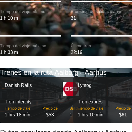
Tiempo del viaje mínimo:
Promedio de salidas diarias:
1 h 10 m
31
Tiempo del viaje máximo:
Último tren:
1 h 33 m
22:19
Trenes en la ruta Aalborg - Aarhus
Danish Rails
Lyntog
Tren intercity
Tren exprés
Tiempo de viaje
Precio de
Salidas
Tiempo de viaje
Precio de
1 hrs 18 mín
$53
1
1 hrs 10 mín
$61