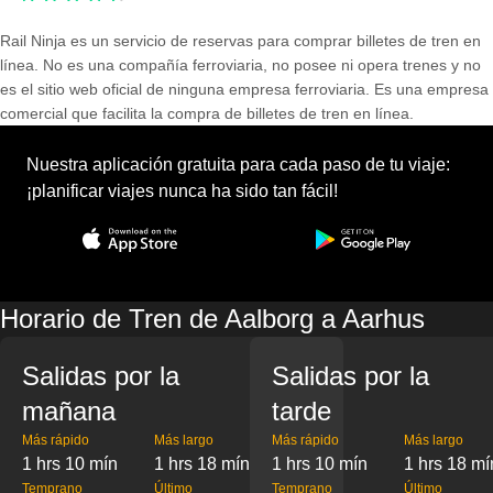
Rail Ninja es un servicio de reservas para comprar billetes de tren en
línea. No es una compañía ferroviaria, no posee ni opera trenes y no
es el sitio web oficial de ninguna empresa ferroviaria. Es una empresa
comercial que facilita la compra de billetes de tren en línea.
Nuestra aplicación gratuita para cada paso de tu viaje:
¡planificar viajes nunca ha sido tan fácil!
Horario de Tren de Aalborg a Aarhus
Salidas por la
Salidas por la
mañana
tarde
Más rápido
Más largo
Más rápido
Más largo
1 hrs 10 mín
1 hrs 18 mín
1 hrs 10 mín
1 hrs 18 mí
Temprano
Último
Temprano
Último