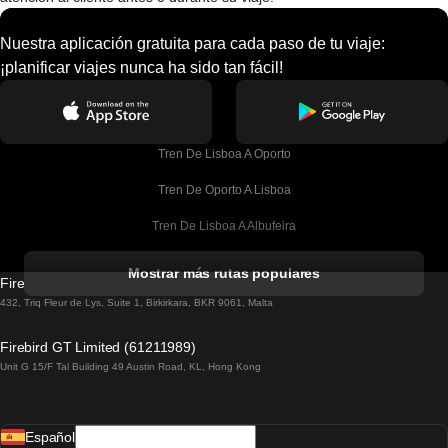
Nuestra aplicación gratuita para cada paso de tu viaje:
¡planificar viajes nunca ha sido tan fácil!
Tren De Lisboa A Oporto
Tren De Oporto A Lisboa
Tren De Lisboa A Albufeira
Tren De Albufeira A Lisboa
Mostrar más rutas populares
Firebird GT Limited (OC 1451)
Tren De Lisboa A Lagos
432, Triq Fleur de Lys, Suite 1, Birkirkara, BKR 9061, Malta
Tren De Lagos A Lisboa
Firebird GT Limited (61211989)
Unit G 15/F Tal Building 49 Austin Road, KL, Hong Kong
Tren De Lisboa A Madrid
Tren De Madrid A Lisboa
Español
Tren De Lisboa A Faro