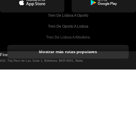
Tren De Lisboa A Oporto
Tren De Oporto A Lisboa
Tren De Lisboa A Albufeira
Tren De Albufeira A Lisboa
Mostrar más rutas populares
Firebird GT Limited (OC 1451)
Tren De Lisboa A Lagos
432, Triq Fleur de Lys, Suite 1, Birkirkara, BKR 9061, Malta
Tren De Lagos A Lisboa
Firebird GT Limited (61211989)
Unit G 15/F Tal Building 49 Austin Road, KL, Hong Kong
Tren De Lisboa A Madrid
Tren De Madrid A Lisboa
Español
Tren De Lisboa A Faro
Tren De Faro A Lisboa
Ayuda & Asistencia
Tren De Lisboa A Coimbra
Términos de servicio
Política de privacidad
Tren De Coimbra A Lisboa