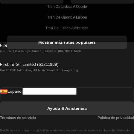
Tren De Lisboa A Oporto
Tren De Oporto A Lisboa
Tren De Lisboa A Albufeira
Tren De Albufeira A Lisboa
Mostrar más rutas populares
Firebird GT Limited (OC 1451)
Tren De Lisboa A Lagos
432, Triq Fleur de Lys, Suite 1, Birkirkara, BKR 9061, Malta
Tren De Lagos A Lisboa
Firebird GT Limited (61211989)
Unit G 15/F Tal Building 49 Austin Road, KL, Hong Kong
Tren De Lisboa A Madrid
Tren De Madrid A Lisboa
Español
Tren De Lisboa A Faro
Tren De Faro A Lisboa
Ayuda & Asistencia
Tren De Lisboa A Coimbra
Términos de servicio
Política de privacidad
Tren De Coimbra A Lisboa
Rail.Ninja es una agencia global independiente de servicios de reserva en línea de billetes de