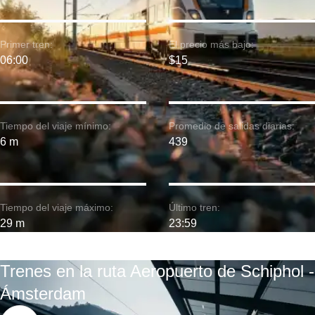
Primer tren:
El precio más bajo:
06:00
$15
Tiempo del viaje mínimo:
Promedio de salidas diarias:
6 m
439
Tiempo del viaje máximo:
Último tren:
29 m
23:59
Trenes en la ruta Aeropuerto de Schiphol -
Ámsterdam